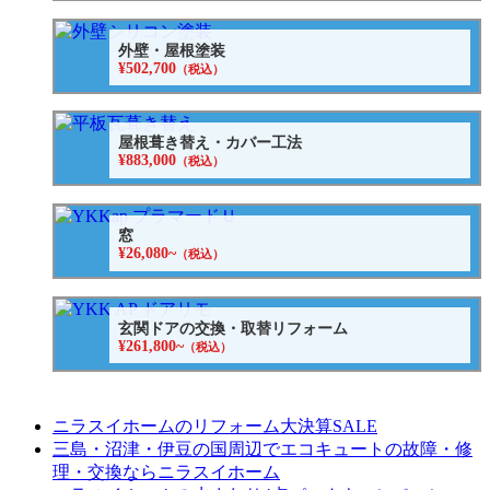
外壁・屋根塗装
¥502,700
（税込）
屋根葺き替え・カバー工法
¥883,000
（税込）
窓
¥26,080~
（税込）
玄関ドアの交換・取替リフォーム
¥261,800~
（税込）
ニラスイホームのリフォーム大決算SALE
三島・沼津・伊豆の国周辺でエコキュートの故障・修
理・交換ならニラスイホーム