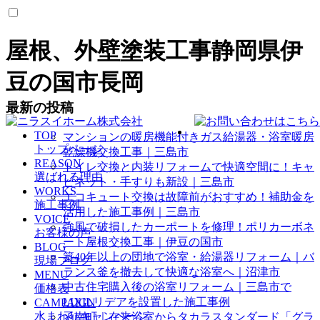
屋根、外壁塗装工事静岡県伊
豆の国市長岡
最新の投稿
TOP
マンションの暖房機能付きガス給湯器・浴室暖房
トップページ
乾燥機交換工事｜三島市
REASON
トイレ交換と内装リフォームで快適空間に！キャ
選ばれる理由
ビネット・手すりも新設｜三島市
WORKS
エコキュート交換は故障前がおすすめ！補助金を
施工事例
活用した施工事例｜三島市
VOICE
強風で破損したカーポートを修理！ポリカーボネ
お客様の声
ート屋根交換工事｜伊豆の国市
BLOG
築40年以上の団地で浴室・給湯器リフォーム｜バ
現場ブログ
ランス釜を撤去して快適な浴室へ｜沼津市
MENU
中古住宅購入後の浴室リフォーム｜三島市で
価格表
LIXILリデアを設置した施工事例
CAMPAIGN
水まわりキャンペーン
函南町｜在来浴室からタカラスタンダード「グラ