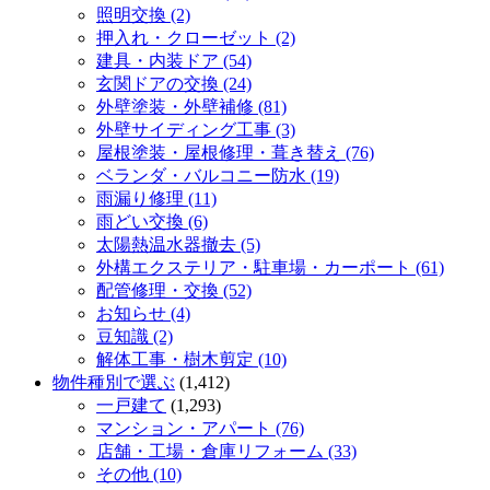
照明交換 (2)
押入れ・クローゼット (2)
建具・内装ドア (54)
玄関ドアの交換 (24)
外壁塗装・外壁補修 (81)
外壁サイディング工事 (3)
屋根塗装・屋根修理・葺き替え (76)
ベランダ・バルコニー防水 (19)
雨漏り修理 (11)
雨どい交換 (6)
太陽熱温水器撤去 (5)
外構エクステリア・駐車場・カーポート (61)
配管修理・交換 (52)
お知らせ (4)
豆知識 (2)
解体工事・樹木剪定 (10)
物件種別で選ぶ
(1,412)
一戸建て
(1,293)
マンション・アパート (76)
店舗・工場・倉庫リフォーム (33)
その他 (10)