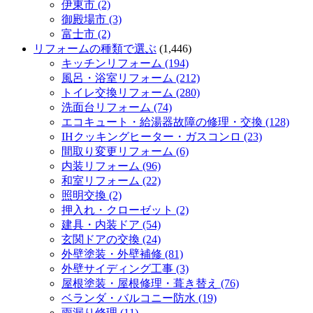
伊東市 (2)
御殿場市 (3)
富士市 (2)
リフォームの種類で選ぶ
(1,446)
キッチンリフォーム (194)
風呂・浴室リフォーム (212)
トイレ交換リフォーム (280)
洗面台リフォーム (74)
エコキュート・給湯器故障の修理・交換 (128)
IHクッキングヒーター・ガスコンロ (23)
間取り変更リフォーム (6)
内装リフォーム (96)
和室リフォーム (22)
照明交換 (2)
押入れ・クローゼット (2)
建具・内装ドア (54)
玄関ドアの交換 (24)
外壁塗装・外壁補修 (81)
外壁サイディング工事 (3)
屋根塗装・屋根修理・葺き替え (76)
ベランダ・バルコニー防水 (19)
雨漏り修理 (11)