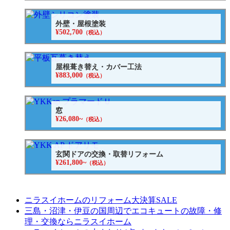
外壁・屋根塗装
¥502,700
（税込）
屋根葺き替え・カバー工法
¥883,000
（税込）
窓
¥26,080~
（税込）
玄関ドアの交換・取替リフォーム
¥261,800~
（税込）
ニラスイホームのリフォーム大決算SALE
三島・沼津・伊豆の国周辺でエコキュートの故障・修
理・交換ならニラスイホーム