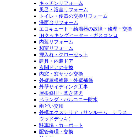
キッチンリフォーム
風呂・浴室リフォーム
トイレ・便器の交換リフォーム
洗面台リフォーム
エコキュート・給湯器の故障・修理・交換
IHクッキングヒーター・ガスコンロ
内装リフォーム
和室リフォーム
押入れ・クローゼット
建具・内装ドア
玄関ドアの交換
内窓・窓サッシ交換
外壁屋根塗装・外壁補修
外壁サイディング工事
屋根修理・葺き替え
ベランダ・バルコニー防水
雨どい交換
外構エクステリア（サンルーム、テラス、
ウッドデッキ）
駐車場・カーポート
配管修理・交換