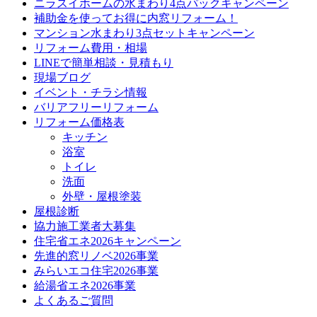
ニラスイホームの水まわり4点パックキャンペーン
補助金を使ってお得に内窓リフォーム！
マンション水まわり3点セットキャンペーン
リフォーム費用・相場
LINEで簡単相談・見積もり
現場ブログ
イベント・チラシ情報
バリアフリーリフォーム
リフォーム価格表
キッチン
浴室
トイレ
洗面
外壁・屋根塗装
屋根診断
協力施工業者大募集
住宅省エネ2026キャンペーン
先進的窓リノベ2026事業
みらいエコ住宅2026事業
給湯省エネ2026事業
よくあるご質問