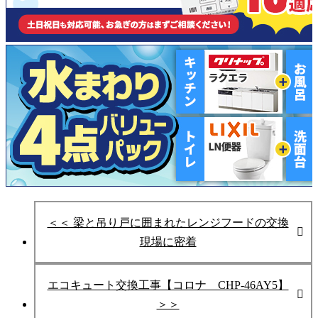
＜＜ 梁と吊り戸に囲まれたレンジフードの交換
現場に密着
エコキュート交換工事【コロナ CHP-46AY5】
＞＞