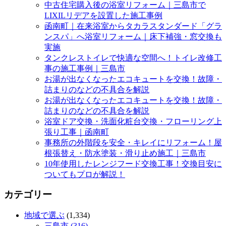
中古住宅購入後の浴室リフォーム｜三島市で
LIXILリデアを設置した施工事例
函南町｜在来浴室からタカラスタンダード「グラ
ンスパ」へ浴室リフォーム｜床下補強・窓交換も
実施
タンクレストイレで快適な空間へ！トイレ改修工
事の施工事例｜三島市
お湯が出なくなったエコキュートを交換！故障・
詰まりのなどの不具合を解説
お湯が出なくなったエコキュートを交換！故障・
詰まりのなどの不具合を解説
浴室ドア交換・洗面化粧台交換・フローリング上
張り工事｜函南町
事務所の外階段を安全・キレイにリフォーム！屋
根張替え・防水塗装・滑り止め施工｜三島市
10年使用したレンジフード交換工事！交換目安に
ついてもプロが解説！
カテゴリー
地域で選ぶ
(1,334)
三島市 (316)