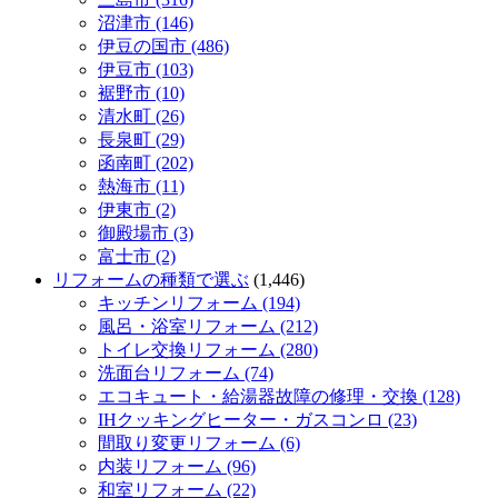
沼津市 (146)
伊豆の国市 (486)
伊豆市 (103)
裾野市 (10)
清水町 (26)
長泉町 (29)
函南町 (202)
熱海市 (11)
伊東市 (2)
御殿場市 (3)
富士市 (2)
リフォームの種類で選ぶ
(1,446)
キッチンリフォーム (194)
風呂・浴室リフォーム (212)
トイレ交換リフォーム (280)
洗面台リフォーム (74)
エコキュート・給湯器故障の修理・交換 (128)
IHクッキングヒーター・ガスコンロ (23)
間取り変更リフォーム (6)
内装リフォーム (96)
和室リフォーム (22)