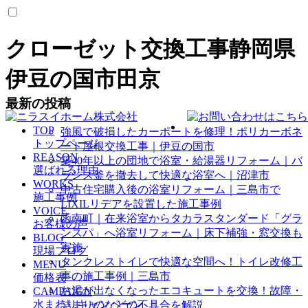
クローゼット交換工事静岡県
伊豆の国市田京
最新の投稿
TOP
強風で破損したカーポートを修理！ポリカーボネ
トップページ
ート屋根交換工事｜伊豆の国市
REASON
築40年以上の団地で浴室・給湯器リフォーム｜バ
選ばれる理由
ランス釜を撤去して快適な浴室へ｜沼津市
WORKS
中古住宅購入後の浴室リフォーム｜三島市で
施工事例
LIXILリデアを設置した施工事例
VOICE
函南町｜在来浴室からタカラスタンダード「グラ
お客様の声
ンスパ」へ浴室リフォーム｜床下補強・窓交換も
BLOG
実施
現場ブログ
タンクレストイレで快適な空間へ！トイレ改修工
MENU
事の施工事例｜三島市
価格表
お湯が出なくなったエコキュートを交換！故障・
CAMPAIGN
水まわりキャンペーン
詰まりのなどの不具合を解説