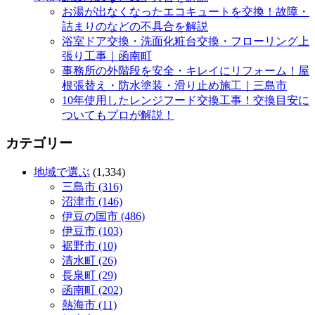
お湯が出なくなったエコキュートを交換！故障・
詰まりのなどの不具合を解説
浴室ドア交換・洗面化粧台交換・フローリング上
張り工事｜函南町
事務所の外階段を安全・キレイにリフォーム！屋
根張替え・防水塗装・滑り止め施工｜三島市
10年使用したレンジフード交換工事！交換目安に
ついてもプロが解説！
カテゴリー
地域で選ぶ
(1,334)
三島市 (316)
沼津市 (146)
伊豆の国市 (486)
伊豆市 (103)
裾野市 (10)
清水町 (26)
長泉町 (29)
函南町 (202)
熱海市 (11)