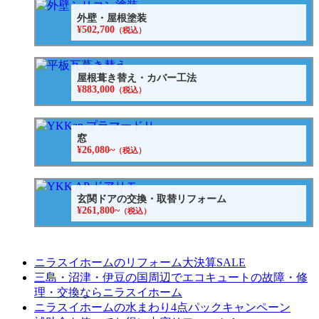
外壁・屋根塗装
¥502,700
（税込）
屋根葺き替え・カバー工法
¥883,000
（税込）
窓
¥26,080~
（税込）
玄関ドアの交換・取替リフォーム
¥261,800~
（税込）
ニラスイホームのリフォーム大決算SALE
三島・沼津・伊豆の国周辺でエコキュートの故障・修
理・交換ならニラスイホーム
ニラスイホームの水まわり4点パックキャンペーン