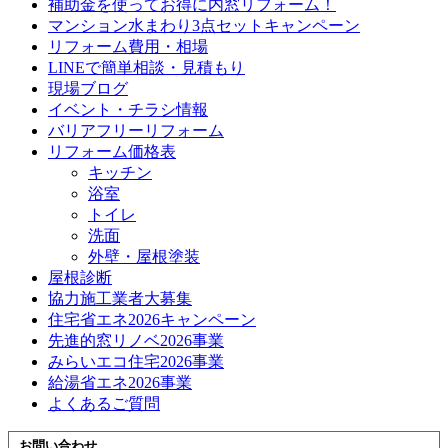
補助金を使ってお得に内窓リフォーム！
マンション水まわり3点セットキャンペーン
リフォーム費用・相場
LINEで簡単相談・見積もり
現場ブログ
イベント・チラシ情報
バリアフリーリフォーム
リフォーム価格表
キッチン
浴室
トイレ
洗面
外壁・屋根塗装
屋根診断
協力施工業者大募集
住宅省エネ2026キャンペーン
先進的窓リノベ2026事業
みらいエコ住宅2026事業
給湯省エネ2026事業
よくあるご質問
お問い合わせ