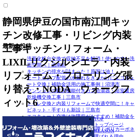
静岡県伊豆の国市南江間キッ
チン改修工事・リビング内装
最新の投稿
工事キッチンリフォーム・
洗面化粧台交換で収納不足を解消！使いやすい洗
LIXILリクシルシエラ・内装
面空間へ｜函南町
キッチンの排水が詰まった！原因は油！
リフォーム・フローリング張
ヒートポンプ配管の水漏れをきっかけにエコキュ
ート交換！補助金活用の施工事例｜沼津市
り替え・NODA ウォークフ
マンションの暖房機能付きガス給湯器・浴室暖房
乾燥機交換工事｜三島市
ィット6
トイレ交換と内装リフォームで快適空間に！キャ
ビネット・手すりも新設｜三島市
エコキュート交換は故障前がおすすめ！補助金を
TOP
活用した施工事例｜三島市
トップページ
強風で破損したカーポートを修理！ポリカーボネ
REASON
ート屋根交換工事｜伊豆の国市
選ばれる理由