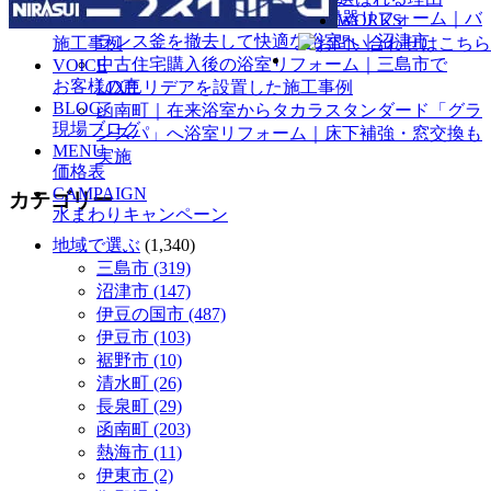
築40年以上の団地で浴室・給湯器リフォーム｜バ
WORKS
ランス釜を撤去して快適な浴室へ｜沼津市
施工事例
中古住宅購入後の浴室リフォーム｜三島市で
VOICE
お客様の声
LIXILリデアを設置した施工事例
BLOG
函南町｜在来浴室からタカラスタンダード「グラ
現場ブログ
ンスパ」へ浴室リフォーム｜床下補強・窓交換も
MENU
実施
価格表
CAMPAIGN
カテゴリー
水まわりキャンペーン
地域で選ぶ
(1,340)
三島市 (319)
沼津市 (147)
伊豆の国市 (487)
伊豆市 (103)
裾野市 (10)
清水町 (26)
長泉町 (29)
函南町 (203)
熱海市 (11)
伊東市 (2)