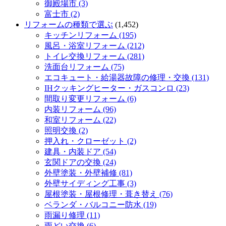
御殿場市 (3)
富士市 (2)
リフォームの種類で選ぶ
(1,452)
キッチンリフォーム (195)
風呂・浴室リフォーム (212)
トイレ交換リフォーム (281)
洗面台リフォーム (75)
エコキュート・給湯器故障の修理・交換 (131)
IHクッキングヒーター・ガスコンロ (23)
間取り変更リフォーム (6)
内装リフォーム (96)
和室リフォーム (22)
照明交換 (2)
押入れ・クローゼット (2)
建具・内装ドア (54)
玄関ドアの交換 (24)
外壁塗装・外壁補修 (81)
外壁サイディング工事 (3)
屋根塗装・屋根修理・葺き替え (76)
ベランダ・バルコニー防水 (19)
雨漏り修理 (11)
雨どい交換 (6)