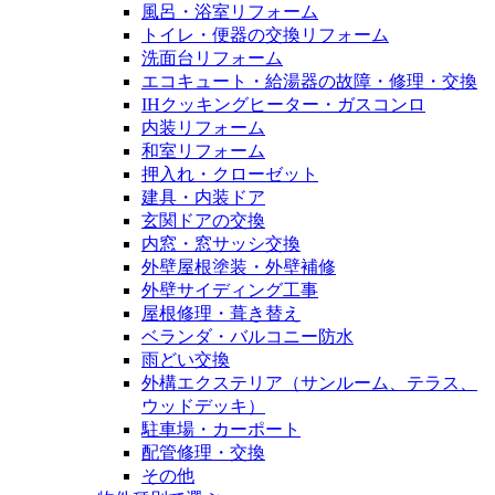
風呂・浴室リフォーム
トイレ・便器の交換リフォーム
洗面台リフォーム
エコキュート・給湯器の故障・修理・交換
IHクッキングヒーター・ガスコンロ
内装リフォーム
和室リフォーム
押入れ・クローゼット
建具・内装ドア
玄関ドアの交換
内窓・窓サッシ交換
外壁屋根塗装・外壁補修
外壁サイディング工事
屋根修理・葺き替え
ベランダ・バルコニー防水
雨どい交換
外構エクステリア（サンルーム、テラス、
ウッドデッキ）
駐車場・カーポート
配管修理・交換
その他