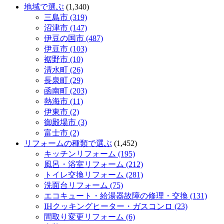
地域で選ぶ
(1,340)
三島市 (319)
沼津市 (147)
伊豆の国市 (487)
伊豆市 (103)
裾野市 (10)
清水町 (26)
長泉町 (29)
函南町 (203)
熱海市 (11)
伊東市 (2)
御殿場市 (3)
富士市 (2)
リフォームの種類で選ぶ
(1,452)
キッチンリフォーム (195)
風呂・浴室リフォーム (212)
トイレ交換リフォーム (281)
洗面台リフォーム (75)
エコキュート・給湯器故障の修理・交換 (131)
IHクッキングヒーター・ガスコンロ (23)
間取り変更リフォーム (6)