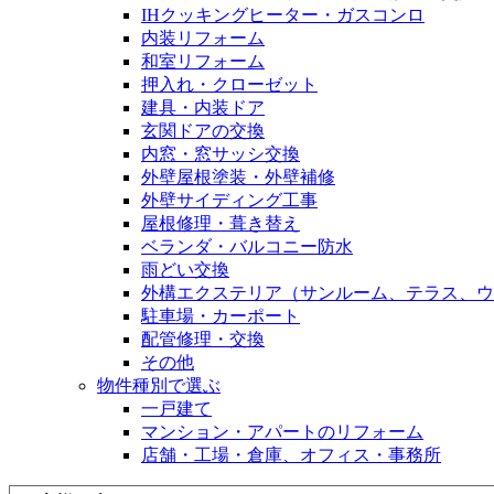
IHクッキングヒーター・ガスコンロ
内装リフォーム
和室リフォーム
押入れ・クローゼット
建具・内装ドア
玄関ドアの交換
内窓・窓サッシ交換
外壁屋根塗装・外壁補修
外壁サイディング工事
屋根修理・葺き替え
ベランダ・バルコニー防水
雨どい交換
外構エクステリア（サンルーム、テラス、ウ
駐車場・カーポート
配管修理・交換
その他
物件種別で選ぶ
一戸建て
マンション・アパートのリフォーム
店舗・工場・倉庫、オフィス・事務所