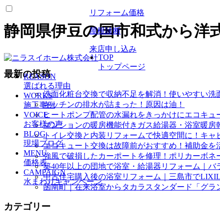
リフォーム価格
静岡県伊豆の国市和式から洋
屋根診断
来店申し込み
TOP
トップページ
最新の投稿
REASON
選ばれる理由
洗面化粧台交換で収納不足を解消！使いやすい洗
WORKS
キッチンの排水が詰まった！原因は油！
施工事例
VOICE
ヒートポンプ配管の水漏れをきっかけにエコキュ
お客様の声
マンションの暖房機能付きガス給湯器・浴室暖房
BLOG
トイレ交換と内装リフォームで快適空間に！キャ
現場ブログ
エコキュート交換は故障前がおすすめ！補助金を
MENU
強風で破損したカーポートを修理！ポリカーボネ
価格表
築40年以上の団地で浴室・給湯器リフォーム｜バ
CAMPAIGN
中古住宅購入後の浴室リフォーム｜三島市でLIXI
水まわりキャンペーン
函南町｜在来浴室からタカラスタンダード「グラ
カテゴリー