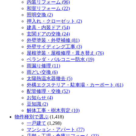
内装リフォーム (96)
和室リフォーム (22)
照明交換 (2)
押入れ・クローゼット (2)
建具・内装ドア (54)
玄関ドアの交換 (24)
外壁塗装・外壁補修 (81)
外壁サイディング工事 (3)
屋根塗装・屋根修理・葺き替え (76)
ベランダ・バルコニー防水 (19)
雨漏り修理 (11)
雨どい交換 (6)
太陽熱温水器撤去 (5)
外構エクステリア・駐車場・カーポート (61)
配管修理・交換 (52)
お知らせ (4)
豆知識 (2)
解体工事・樹木剪定 (10)
物件種別で選ぶ
(1,418)
一戸建て
(1,298)
マンション・アパート (77)
店舗・工場・倉庫リフォーム (33)