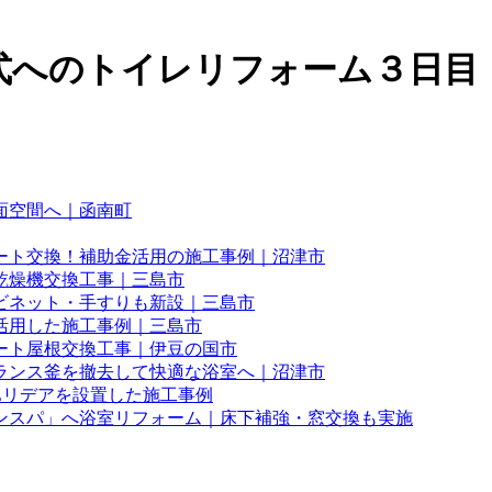
式へのトイレリフォーム３日目
面空間へ｜函南町
ート交換！補助金活用の施工事例｜沼津市
乾燥機交換工事｜三島市
ビネット・手すりも新設｜三島市
活用した施工事例｜三島市
ート屋根交換工事｜伊豆の国市
ランス釜を撤去して快適な浴室へ｜沼津市
Lリデアを設置した施工事例
ンスパ」へ浴室リフォーム｜床下補強・窓交換も実施