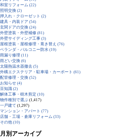
和室リフォーム (22)
照明交換 (2)
押入れ・クローゼット (2)
建具・内装ドア (54)
玄関ドアの交換 (24)
外壁塗装・外壁補修 (81)
外壁サイディング工事 (3)
屋根塗装・屋根修理・葺き替え (76)
ベランダ・バルコニー防水 (19)
雨漏り修理 (11)
雨どい交換 (6)
太陽熱温水器撤去 (5)
外構エクステリア・駐車場・カーポート (61)
配管修理・交換 (52)
お知らせ (4)
豆知識 (2)
解体工事・樹木剪定 (10)
物件種別で選ぶ
(1,417)
一戸建て
(1,297)
マンション・アパート (77)
店舗・工場・倉庫リフォーム (33)
その他 (10)
月別アーカイブ