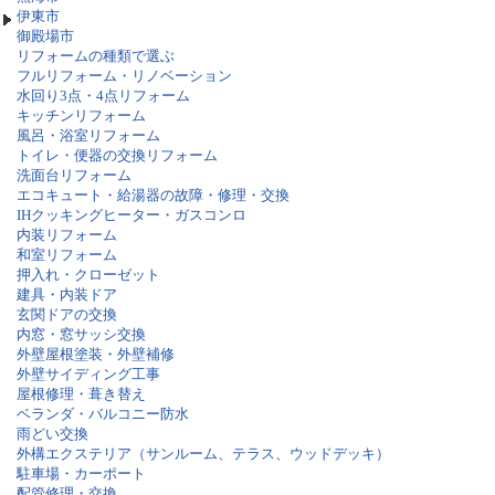
伊東市
御殿場市
リフォームの種類で選ぶ
フルリフォーム・リノベーション
水回り3点・4点リフォーム
キッチンリフォーム
風呂・浴室リフォーム
トイレ・便器の交換リフォーム
洗面台リフォーム
エコキュート・給湯器の故障・修理・交換
IHクッキングヒーター・ガスコンロ
内装リフォーム
和室リフォーム
押入れ・クローゼット
建具・内装ドア
玄関ドアの交換
内窓・窓サッシ交換
外壁屋根塗装・外壁補修
外壁サイディング工事
屋根修理・葺き替え
ベランダ・バルコニー防水
雨どい交換
外構エクステリア（サンルーム、テラス、ウッドデッキ）
駐車場・カーポート
配管修理・交換