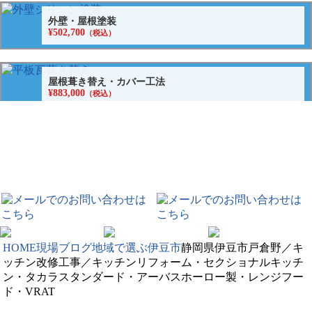
外壁・屋根塗装
¥502,700
（税込）
屋根葺き替え・カバー工法
¥883,000
（税込）
窓
¥26,080~
（税込）
玄関ドアの交換・取替リフォーム
¥261,800~
（税込）
HOME
現場ブログ
地域で選ぶ
伊豆市
静岡県伊豆市戸倉野／キ
ニラスイホームのリフォーム大決算SALE
ッチン改修工事／キッチンリフォーム・セクショナルキッチ
ン・タカラスタンダード・アーバスホーロー製・レンジフー
三島・沼津・伊豆の国周辺でエコキュートの故障・修理・交換ならニラスイ
ド・VRAT
ホーム