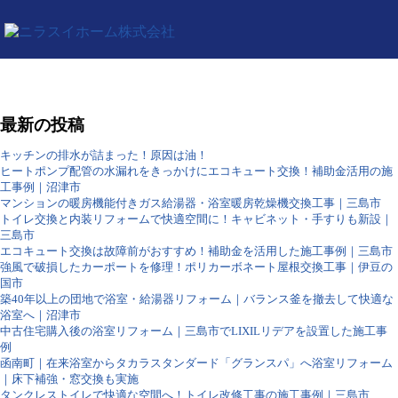
最新の投稿
キッチンの排水が詰まった！原因は油！
ヒートポンプ配管の水漏れをきっかけにエコキュート交換！補助金活用の施
工事例｜沼津市
マンションの暖房機能付きガス給湯器・浴室暖房乾燥機交換工事｜三島市
トイレ交換と内装リフォームで快適空間に！キャビネット・手すりも新設｜
三島市
エコキュート交換は故障前がおすすめ！補助金を活用した施工事例｜三島市
強風で破損したカーポートを修理！ポリカーボネート屋根交換工事｜伊豆の
国市
築40年以上の団地で浴室・給湯器リフォーム｜バランス釜を撤去して快適な
浴室へ｜沼津市
中古住宅購入後の浴室リフォーム｜三島市でLIXILリデアを設置した施工事
例
函南町｜在来浴室からタカラスタンダード「グランスパ」へ浴室リフォーム
｜床下補強・窓交換も実施
タンクレストイレで快適な空間へ！トイレ改修工事の施工事例｜三島市