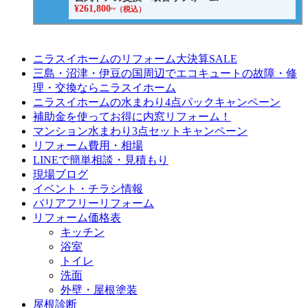
¥261,800~
（税込）
ニラスイホームのリフォーム大決算SALE
三島・沼津・伊豆の国周辺でエコキュートの故障・修
理・交換ならニラスイホーム
ニラスイホームの水まわり4点パックキャンペーン
補助金を使ってお得に内窓リフォーム！
マンション水まわり3点セットキャンペーン
リフォーム費用・相場
LINEで簡単相談・見積もり
現場ブログ
イベント・チラシ情報
バリアフリーリフォーム
リフォーム価格表
キッチン
浴室
トイレ
洗面
外壁・屋根塗装
屋根診断