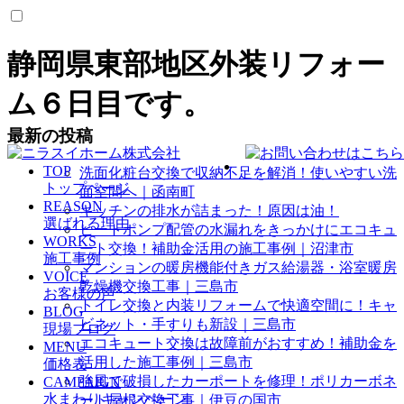
静岡県東部地区外装リフォー
ム６日目です。
最新の投稿
TOP
洗面化粧台交換で収納不足を解消！使いやすい洗
トップページ
面空間へ｜函南町
REASON
キッチンの排水が詰まった！原因は油！
選ばれる理由
ヒートポンプ配管の水漏れをきっかけにエコキュ
WORKS
ート交換！補助金活用の施工事例｜沼津市
施工事例
マンションの暖房機能付きガス給湯器・浴室暖房
VOICE
乾燥機交換工事｜三島市
お客様の声
トイレ交換と内装リフォームで快適空間に！キャ
BLOG
ビネット・手すりも新設｜三島市
現場ブログ
エコキュート交換は故障前がおすすめ！補助金を
MENU
活用した施工事例｜三島市
価格表
強風で破損したカーポートを修理！ポリカーボネ
CAMPAIGN
水まわりキャンペーン
ート屋根交換工事｜伊豆の国市