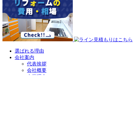
選ばれる理由
会社案内
代表挨拶
会社概要
企業理念
アクセスマップ
リフォームショールーム
ニラスイホーム 伊豆の国韮山店
ニラスイホーム 三島店
スタッフ紹介
採用情報
求職者向け 社長インタビュー
施工事例