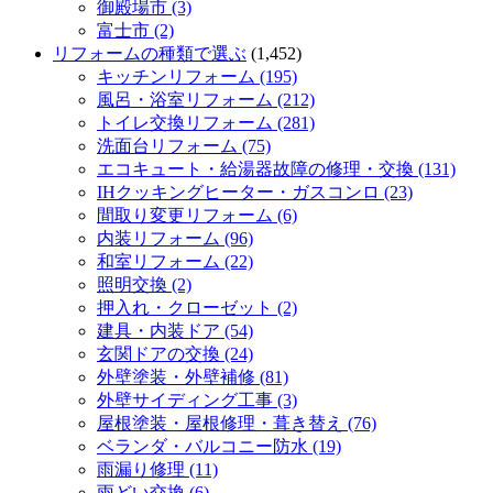
御殿場市 (3)
富士市 (2)
リフォームの種類で選ぶ
(1,452)
キッチンリフォーム (195)
風呂・浴室リフォーム (212)
トイレ交換リフォーム (281)
洗面台リフォーム (75)
エコキュート・給湯器故障の修理・交換 (131)
IHクッキングヒーター・ガスコンロ (23)
間取り変更リフォーム (6)
内装リフォーム (96)
和室リフォーム (22)
照明交換 (2)
押入れ・クローゼット (2)
建具・内装ドア (54)
玄関ドアの交換 (24)
外壁塗装・外壁補修 (81)
外壁サイディング工事 (3)
屋根塗装・屋根修理・葺き替え (76)
ベランダ・バルコニー防水 (19)
雨漏り修理 (11)
雨どい交換 (6)