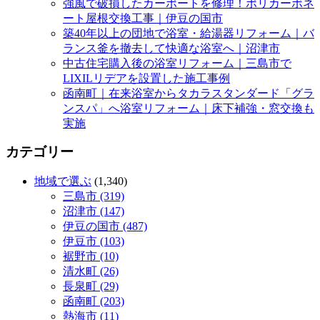
強風で破損したカーポートを修理！ポリカーボネ
ート屋根交換工事｜伊豆の国市
築40年以上の団地で浴室・給湯器リフォーム｜バ
ランス釜を撤去して快適な浴室へ｜沼津市
中古住宅購入後の浴室リフォーム｜三島市で
LIXILリデアを設置した施工事例
函南町｜在来浴室からタカラスタンダード「グラ
ンスパ」へ浴室リフォーム｜床下補強・窓交換も
実施
カテゴリー
地域で選ぶ
(1,340)
三島市 (319)
沼津市 (147)
伊豆の国市 (487)
伊豆市 (103)
裾野市 (10)
清水町 (26)
長泉町 (29)
函南町 (203)
熱海市 (11)