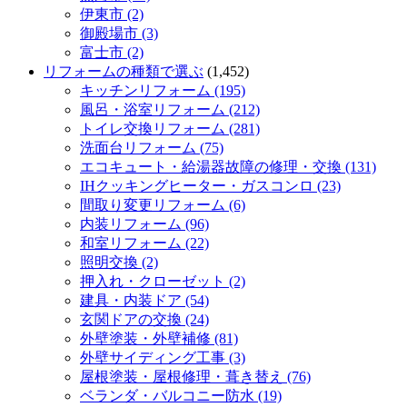
伊東市 (2)
御殿場市 (3)
富士市 (2)
リフォームの種類で選ぶ
(1,452)
キッチンリフォーム (195)
風呂・浴室リフォーム (212)
トイレ交換リフォーム (281)
洗面台リフォーム (75)
エコキュート・給湯器故障の修理・交換 (131)
IHクッキングヒーター・ガスコンロ (23)
間取り変更リフォーム (6)
内装リフォーム (96)
和室リフォーム (22)
照明交換 (2)
押入れ・クローゼット (2)
建具・内装ドア (54)
玄関ドアの交換 (24)
外壁塗装・外壁補修 (81)
外壁サイディング工事 (3)
屋根塗装・屋根修理・葺き替え (76)
ベランダ・バルコニー防水 (19)