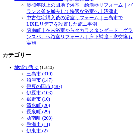
築40年以上の団地で浴室・給湯器リフォーム｜バ
ランス釜を撤去して快適な浴室へ｜沼津市
中古住宅購入後の浴室リフォーム｜三島市で
LIXILリデアを設置した施工事例
函南町｜在来浴室からタカラスタンダード「グラ
ンスパ」へ浴室リフォーム｜床下補強・窓交換も
実施
カテゴリー
地域で選ぶ
(1,340)
三島市 (319)
沼津市 (147)
伊豆の国市 (487)
伊豆市 (103)
裾野市 (10)
清水町 (26)
長泉町 (29)
函南町 (203)
熱海市 (11)
伊東市 (2)