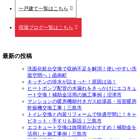
一戸建て一覧はこちら
現場ブログ一覧はこちら
最新の投稿
洗面化粧台交換で収納不足を解消！使いやすい洗
面空間へ｜函南町
キッチンの排水が詰まった！原因は油！
ヒートポンプ配管の水漏れをきっかけにエコキュ
ート交換！補助金活用の施工事例｜沼津市
マンションの暖房機能付きガス給湯器・浴室暖房
乾燥機交換工事｜三島市
トイレ交換と内装リフォームで快適空間に！キャ
ビネット・手すりも新設｜三島市
エコキュート交換は故障前がおすすめ！補助金を
活用した施工事例｜三島市