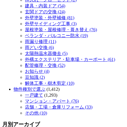
建具・内装ドア (54)
玄関ドアの交換 (24)
外壁塗装・外壁補修 (81)
外壁サイディング工事 (3)
屋根塗装・屋根修理・葺き替え (76)
ベランダ・バルコニー防水 (19)
雨漏り修理 (11)
雨どい交換 (6)
太陽熱温水器撤去 (5)
外構エクステリア・駐車場・カーポート (61)
配管修理・交換 (52)
お知らせ (4)
豆知識 (2)
解体工事・樹木剪定 (10)
物件種別で選ぶ
(1,412)
一戸建て
(1,293)
マンション・アパート (76)
店舗・工場・倉庫リフォーム (33)
その他 (10)
月別アーカイブ