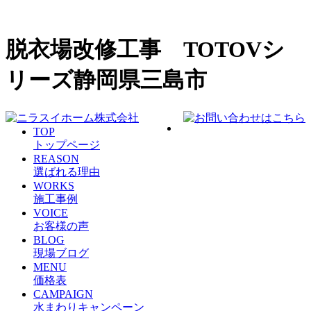
脱衣場改修工事 TOTOVシ
リーズ静岡県三島市
TOP
トップページ
REASON
選ばれる理由
WORKS
施工事例
VOICE
お客様の声
BLOG
現場ブログ
MENU
価格表
CAMPAIGN
水まわりキャンペーン