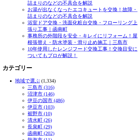
詰まりのなどの不具合を解説
お湯が出なくなったエコキュートを交換！故障・
詰まりのなどの不具合を解説
浴室ドア交換・洗面化粧台交換・フローリング上
張り工事｜函南町
事務所の外階段を安全・キレイにリフォーム！屋
根張替え・防水塗装・滑り止め施工｜三島市
10年使用したレンジフード交換工事！交換目安に
ついてもプロが解説！
カテゴリー
地域で選ぶ
(1,334)
三島市 (316)
沼津市 (146)
伊豆の国市 (486)
伊豆市 (103)
裾野市 (10)
清水町 (26)
長泉町 (29)
函南町 (202)
熱海市 (11)