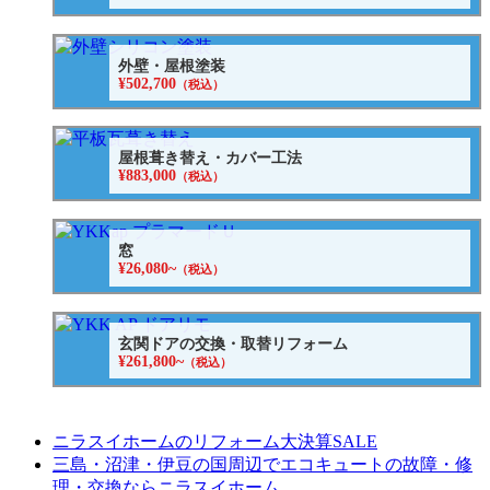
外壁・屋根塗装
¥502,700
（税込）
屋根葺き替え・カバー工法
¥883,000
（税込）
窓
¥26,080~
（税込）
玄関ドアの交換・取替リフォーム
¥261,800~
（税込）
ニラスイホームのリフォーム大決算SALE
三島・沼津・伊豆の国周辺でエコキュートの故障・修
理・交換ならニラスイホーム