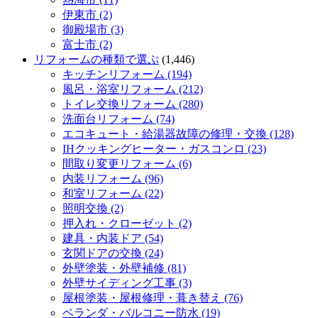
伊東市 (2)
御殿場市 (3)
富士市 (2)
リフォームの種類で選ぶ
(1,446)
キッチンリフォーム (194)
風呂・浴室リフォーム (212)
トイレ交換リフォーム (280)
洗面台リフォーム (74)
エコキュート・給湯器故障の修理・交換 (128)
IHクッキングヒーター・ガスコンロ (23)
間取り変更リフォーム (6)
内装リフォーム (96)
和室リフォーム (22)
照明交換 (2)
押入れ・クローゼット (2)
建具・内装ドア (54)
玄関ドアの交換 (24)
外壁塗装・外壁補修 (81)
外壁サイディング工事 (3)
屋根塗装・屋根修理・葺き替え (76)
ベランダ・バルコニー防水 (19)