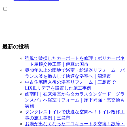
最新の投稿
強風で破損したカーポートを修理！ポリカーボネ
ート屋根交換工事｜伊豆の国市
築40年以上の団地で浴室・給湯器リフォーム｜バ
ランス釜を撤去して快適な浴室へ｜沼津市
中古住宅購入後の浴室リフォーム｜三島市で
LIXILリデアを設置した施工事例
函南町｜在来浴室からタカラスタンダード「グラ
ンスパ」へ浴室リフォーム｜床下補強・窓交換も
実施
タンクレストイレで快適な空間へ！トイレ改修工
事の施工事例｜三島市
お湯が出なくなったエコキュートを交換！故障・