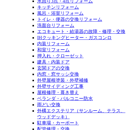
水回り3点・4点リフォーム
キッチンリフォーム
風呂・浴室リフォーム
トイレ・便器の交換リフォーム
洗面台リフォーム
エコキュート・給湯器の故障・修理・交換
IHクッキングヒーター・ガスコンロ
内装リフォーム
和室リフォーム
押入れ・クローゼット
建具・内装ドア
玄関ドアの交換
内窓・窓サッシ交換
外壁屋根塗装・外壁補修
外壁サイディング工事
屋根修理・葺き替え
ベランダ・バルコニー防水
雨どい交換
外構エクステリア（サンルーム、テラス、
ウッドデッキ）
駐車場・カーポート
配管修理・交換