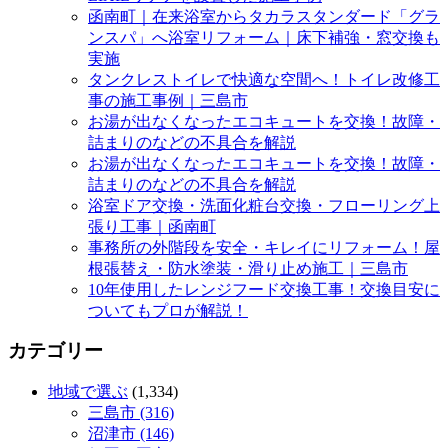
函南町｜在来浴室からタカラスタンダード「グラ
ンスパ」へ浴室リフォーム｜床下補強・窓交換も
実施
タンクレストイレで快適な空間へ！トイレ改修工
事の施工事例｜三島市
お湯が出なくなったエコキュートを交換！故障・
詰まりのなどの不具合を解説
お湯が出なくなったエコキュートを交換！故障・
詰まりのなどの不具合を解説
浴室ドア交換・洗面化粧台交換・フローリング上
張り工事｜函南町
事務所の外階段を安全・キレイにリフォーム！屋
根張替え・防水塗装・滑り止め施工｜三島市
10年使用したレンジフード交換工事！交換目安に
ついてもプロが解説！
カテゴリー
地域で選ぶ
(1,334)
三島市 (316)
沼津市 (146)