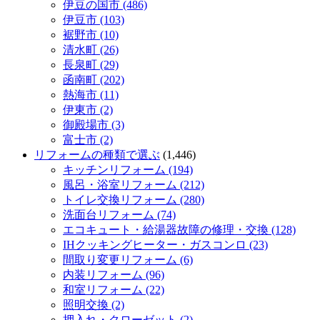
伊豆の国市 (486)
伊豆市 (103)
裾野市 (10)
清水町 (26)
長泉町 (29)
函南町 (202)
熱海市 (11)
伊東市 (2)
御殿場市 (3)
富士市 (2)
リフォームの種類で選ぶ
(1,446)
キッチンリフォーム (194)
風呂・浴室リフォーム (212)
トイレ交換リフォーム (280)
洗面台リフォーム (74)
エコキュート・給湯器故障の修理・交換 (128)
IHクッキングヒーター・ガスコンロ (23)
間取り変更リフォーム (6)
内装リフォーム (96)
和室リフォーム (22)
照明交換 (2)
押入れ・クローゼット (2)