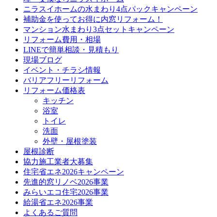
ニラスイホームの水まわり4点パックキャンペーン
補助金を使ってお得に内窓リフォーム！
マンション水まわり3点セットキャンペーン
リフォーム費用・相場
LINEで簡単相談・見積もり
現場ブログ
イベント・チラシ情報
バリアフリーリフォーム
リフォーム価格表
キッチン
浴室
トイレ
洗面
外壁・屋根塗装
屋根診断
協力施工業者大募集
住宅省エネ2026キャンペーン
先進的窓リノベ2026事業
みらいエコ住宅2026事業
給湯省エネ2026事業
よくあるご質問