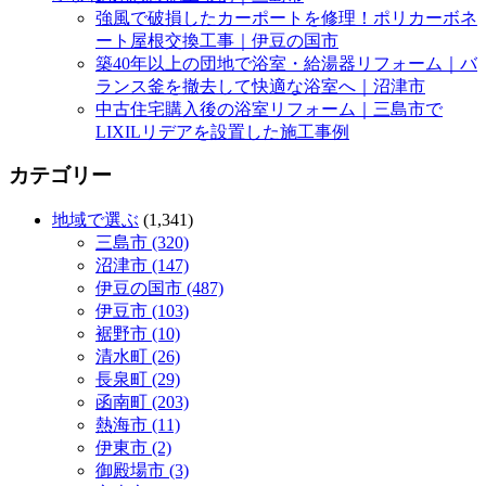
強風で破損したカーポートを修理！ポリカーボネ
ート屋根交換工事｜伊豆の国市
築40年以上の団地で浴室・給湯器リフォーム｜バ
ランス釜を撤去して快適な浴室へ｜沼津市
中古住宅購入後の浴室リフォーム｜三島市で
LIXILリデアを設置した施工事例
カテゴリー
地域で選ぶ
(1,341)
三島市 (320)
沼津市 (147)
伊豆の国市 (487)
伊豆市 (103)
裾野市 (10)
清水町 (26)
長泉町 (29)
函南町 (203)
熱海市 (11)
伊東市 (2)
御殿場市 (3)