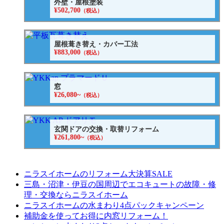
外壁・屋根塗装
¥502,700
（税込）
屋根葺き替え・カバー工法
¥883,000
（税込）
窓
¥26,080~
（税込）
玄関ドアの交換・取替リフォーム
¥261,800~
（税込）
ニラスイホームのリフォーム大決算SALE
三島・沼津・伊豆の国周辺でエコキュートの故障・修
理・交換ならニラスイホーム
ニラスイホームの水まわり4点パックキャンペーン
補助金を使ってお得に内窓リフォーム！