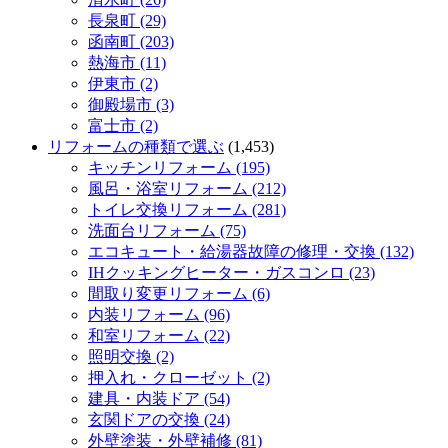
長泉町 (29)
函南町 (203)
熱海市 (11)
伊東市 (2)
御殿場市 (3)
富士市 (2)
リフォームの種類で選ぶ
(1,453)
キッチンリフォーム (195)
風呂・浴室リフォーム (212)
トイレ交換リフォーム (281)
洗面台リフォーム (75)
エコキュート・給湯器故障の修理・交換 (132)
IHクッキングヒーター・ガスコンロ (23)
間取り変更リフォーム (6)
内装リフォーム (96)
和室リフォーム (22)
照明交換 (2)
押入れ・クローゼット (2)
建具・内装ドア (54)
玄関ドアの交換 (24)
外壁塗装・外壁補修 (81)