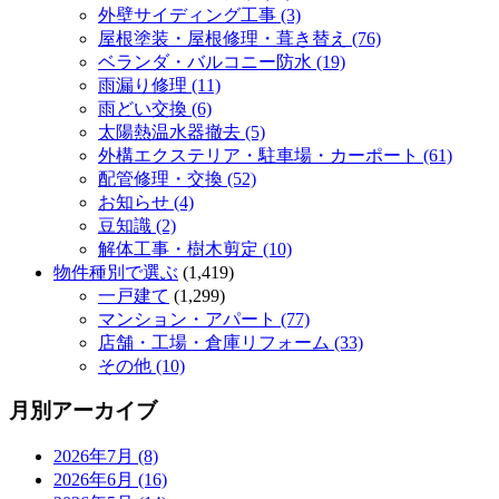
外壁サイディング工事 (3)
屋根塗装・屋根修理・葺き替え (76)
ベランダ・バルコニー防水 (19)
雨漏り修理 (11)
雨どい交換 (6)
太陽熱温水器撤去 (5)
外構エクステリア・駐車場・カーポート (61)
配管修理・交換 (52)
お知らせ (4)
豆知識 (2)
解体工事・樹木剪定 (10)
物件種別で選ぶ
(1,419)
一戸建て
(1,299)
マンション・アパート (77)
店舗・工場・倉庫リフォーム (33)
その他 (10)
月別アーカイブ
2026年7月 (8)
2026年6月 (16)