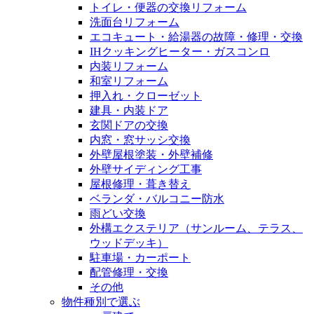
トイレ・便器の交換リフォーム
洗面台リフォーム
エコキュート・給湯器の故障・修理・交換
IHクッキングヒーター・ガスコンロ
内装リフォーム
和室リフォーム
押入れ・クローゼット
建具・内装ドア
玄関ドアの交換
内窓・窓サッシ交換
外壁屋根塗装・外壁補修
外壁サイディング工事
屋根修理・葺き替え
ベランダ・バルコニー防水
雨どい交換
外構エクステリア（サンルーム、テラス、
ウッドデッキ）
駐車場・カーポート
配管修理・交換
その他
物件種別で選ぶ