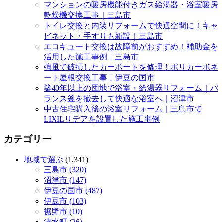
マンションの暖房機能付きガス給湯器・浴室暖房
乾燥機交換工事｜三島市
トイレ交換と内装リフォームで快適空間に！キャ
ビネット・手すりも新設｜三島市
エコキュート交換は故障前がおすすめ！補助金を
活用した施工事例｜三島市
強風で破損したカーポートを修理！ポリカーボネ
ート屋根交換工事｜伊豆の国市
築40年以上の団地で浴室・給湯器リフォーム｜バ
ランス釜を撤去して快適な浴室へ｜沼津市
中古住宅購入後の浴室リフォーム｜三島市で
LIXILリデアを設置した施工事例
カテゴリー
地域で選ぶ
(1,341)
三島市 (320)
沼津市 (147)
伊豆の国市 (487)
伊豆市 (103)
裾野市 (10)
清水町 (26)