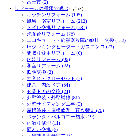
富士市 (2)
リフォームの種類で選ぶ
(1,453)
キッチンリフォーム (195)
風呂・浴室リフォーム (212)
トイレ交換リフォーム (281)
洗面台リフォーム (75)
エコキュート・給湯器故障の修理・交換 (132)
IHクッキングヒーター・ガスコンロ (23)
間取り変更リフォーム (6)
内装リフォーム (96)
和室リフォーム (22)
照明交換 (2)
押入れ・クローゼット (2)
建具・内装ドア (54)
玄関ドアの交換 (24)
外壁塗装・外壁補修 (81)
外壁サイディング工事 (3)
屋根塗装・屋根修理・葺き替え (76)
ベランダ・バルコニー防水 (19)
雨漏り修理 (11)
雨どい交換 (6)
太陽熱温水器撤去 (5)