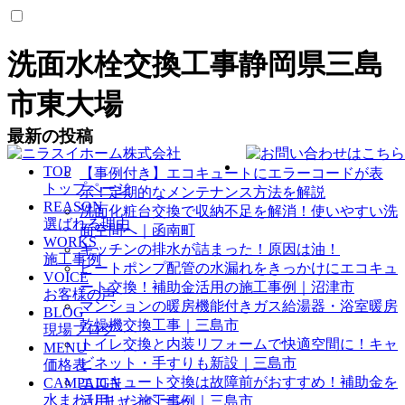
洗面水栓交換工事静岡県三島
市東大場
最新の投稿
TOP
【事例付き】エコキュートにエラーコードが表
トップページ
示！定期的なメンテナンス方法を解説
REASON
洗面化粧台交換で収納不足を解消！使いやすい洗
選ばれる理由
面空間へ｜函南町
WORKS
キッチンの排水が詰まった！原因は油！
施工事例
ヒートポンプ配管の水漏れをきっかけにエコキュ
VOICE
ート交換！補助金活用の施工事例｜沼津市
お客様の声
マンションの暖房機能付きガス給湯器・浴室暖房
BLOG
乾燥機交換工事｜三島市
現場ブログ
トイレ交換と内装リフォームで快適空間に！キャ
MENU
ビネット・手すりも新設｜三島市
価格表
エコキュート交換は故障前がおすすめ！補助金を
CAMPAIGN
水まわりキャンペーン
活用した施工事例｜三島市