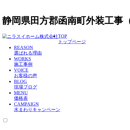
静岡県田方郡函南町外装工事
TOP
トップページ
REASON
選ばれる理由
WORKS
施工事例
VOICE
お客様の声
BLOG
現場ブログ
MENU
価格表
CAMPAIGN
水まわりキャンペーン