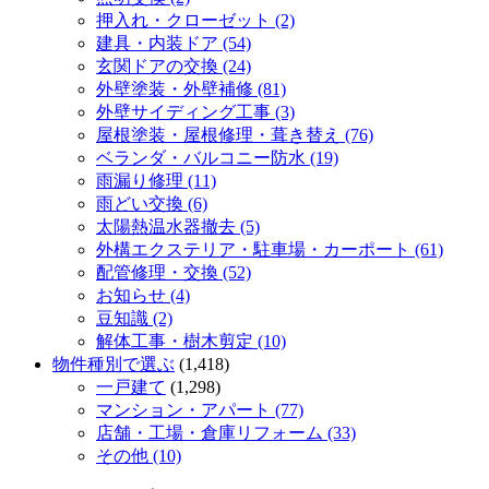
押入れ・クローゼット (2)
建具・内装ドア (54)
玄関ドアの交換 (24)
外壁塗装・外壁補修 (81)
外壁サイディング工事 (3)
屋根塗装・屋根修理・葺き替え (76)
ベランダ・バルコニー防水 (19)
雨漏り修理 (11)
雨どい交換 (6)
太陽熱温水器撤去 (5)
外構エクステリア・駐車場・カーポート (61)
配管修理・交換 (52)
お知らせ (4)
豆知識 (2)
解体工事・樹木剪定 (10)
物件種別で選ぶ
(1,418)
一戸建て
(1,298)
マンション・アパート (77)
店舗・工場・倉庫リフォーム (33)
その他 (10)