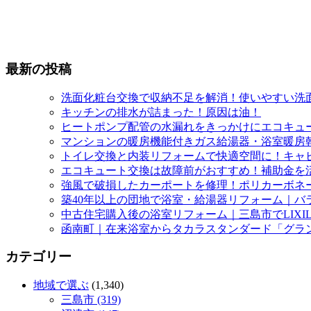
最新の投稿
洗面化粧台交換で収納不足を解消！使いやすい洗
キッチンの排水が詰まった！原因は油！
ヒートポンプ配管の水漏れをきっかけにエコキュ
マンションの暖房機能付きガス給湯器・浴室暖房
トイレ交換と内装リフォームで快適空間に！キャ
エコキュート交換は故障前がおすすめ！補助金を
強風で破損したカーポートを修理！ポリカーボネ
築40年以上の団地で浴室・給湯器リフォーム｜バ
中古住宅購入後の浴室リフォーム｜三島市でLIXI
函南町｜在来浴室からタカラスタンダード「グラ
カテゴリー
地域で選ぶ
(1,340)
三島市 (319)