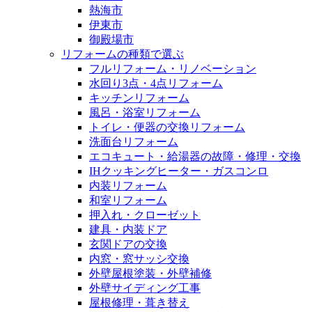
熱海市
伊東市
御殿場市
リフォームの種類で選ぶ
フルリフォーム・リノベーション
水回り3点・4点リフォーム
キッチンリフォーム
風呂・浴室リフォーム
トイレ・便器の交換リフォーム
洗面台リフォーム
エコキュート・給湯器の故障・修理・交換
IHクッキングヒーター・ガスコンロ
内装リフォーム
和室リフォーム
押入れ・クローゼット
建具・内装ドア
玄関ドアの交換
内窓・窓サッシ交換
外壁屋根塗装・外壁補修
外壁サイディング工事
屋根修理・葺き替え