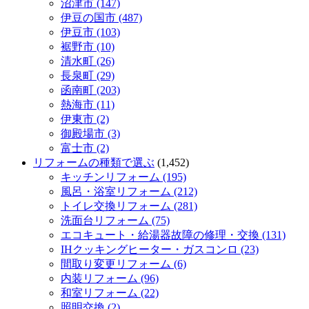
沼津市 (147)
伊豆の国市 (487)
伊豆市 (103)
裾野市 (10)
清水町 (26)
長泉町 (29)
函南町 (203)
熱海市 (11)
伊東市 (2)
御殿場市 (3)
富士市 (2)
リフォームの種類で選ぶ
(1,452)
キッチンリフォーム (195)
風呂・浴室リフォーム (212)
トイレ交換リフォーム (281)
洗面台リフォーム (75)
エコキュート・給湯器故障の修理・交換 (131)
IHクッキングヒーター・ガスコンロ (23)
間取り変更リフォーム (6)
内装リフォーム (96)
和室リフォーム (22)
照明交換 (2)