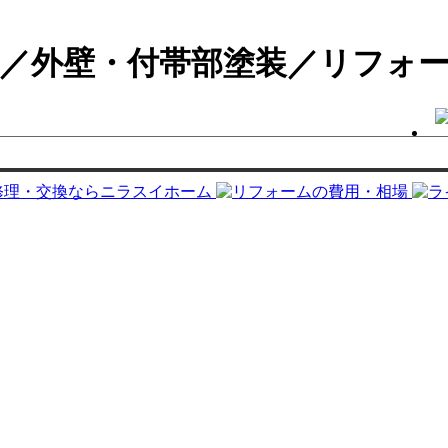
邸／外壁・付帯部塗装／リフォ