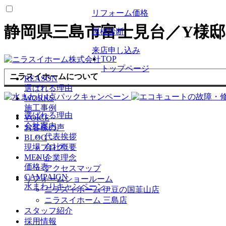
リフォーム価格
静岡県三島市富士見台／Y様
屋根診断
来店申し込み
TOP
トップページ
ニラスイホームについて
REASON
選ばれる理由
WORKS
施工事例
選ばれる理由
VOICE
会社案内
お客様の声
代表挨拶
BLOG
現場ブログ
会社概要
MENU
企業理念
価格表
アクセスマップ
CAMPAIGN
リフォームショールーム
水まわりキャンペーン
ニラスイホーム 伊豆の国韮山店
ニラスイホーム 三島店
スタッフ紹介
採用情報