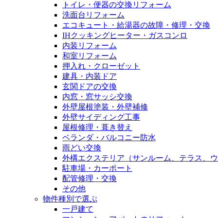
トイレ・便器の交換リフォーム
洗面台リフォーム
エコキュート・給湯器の故障・修理・交換
IHクッキングヒーター・ガスコンロ
内装リフォーム
和室リフォーム
押入れ・クローゼット
建具・内装ドア
玄関ドアの交換
内窓・窓サッシ交換
外壁屋根塗装・外壁補修
外壁サイディング工事
屋根修理・葺き替え
ベランダ・バルコニー防水
雨どい交換
外構エクステリア（サンルーム、テラス、ウ
駐車場・カーポート
配管修理・交換
その他
物件種別で選ぶ
一戸建て