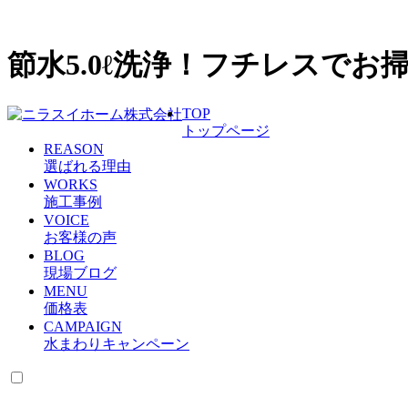
節水5.0ℓ洗浄！フチレスでお
TOP
トップページ
REASON
選ばれる理由
WORKS
施工事例
VOICE
お客様の声
BLOG
現場ブログ
MENU
価格表
CAMPAIGN
水まわりキャンペーン