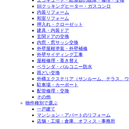
エコキュート・給湯器の故障・修理・交換
IHクッキングヒーター・ガスコンロ
内装リフォーム
和室リフォーム
押入れ・クローゼット
建具・内装ドア
玄関ドアの交換
内窓・窓サッシ交換
外壁屋根塗装・外壁補修
外壁サイディング工事
屋根修理・葺き替え
ベランダ・バルコニー防水
雨どい交換
外構エクステリア（サンルーム、テラス、ウ
駐車場・カーポート
配管修理・交換
その他
物件種別で選ぶ
一戸建て
マンション・アパートのリフォーム
店舗・工場・倉庫、オフィス・事務所