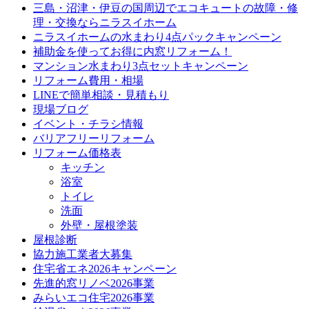
三島・沼津・伊豆の国周辺でエコキュートの故障・修
理・交換ならニラスイホーム
ニラスイホームの水まわり4点パックキャンペーン
補助金を使ってお得に内窓リフォーム！
マンション水まわり3点セットキャンペーン
リフォーム費用・相場
LINEで簡単相談・見積もり
現場ブログ
イベント・チラシ情報
バリアフリーリフォーム
リフォーム価格表
キッチン
浴室
トイレ
洗面
外壁・屋根塗装
屋根診断
協力施工業者大募集
住宅省エネ2026キャンペーン
先進的窓リノベ2026事業
みらいエコ住宅2026事業