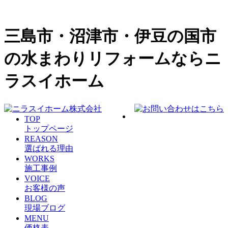
三島市・沼津市・伊豆の国市
の水まわりリフォームならニ
ラスイホーム
TOP
トップページ
REASON
選ばれる理由
WORKS
施工事例
VOICE
お客様の声
BLOG
現場ブログ
MENU
価格表