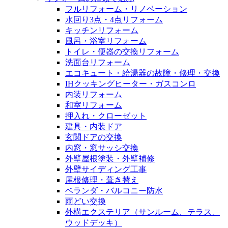
フルリフォーム・リノベーション
水回り3点・4点リフォーム
キッチンリフォーム
風呂・浴室リフォーム
トイレ・便器の交換リフォーム
洗面台リフォーム
エコキュート・給湯器の故障・修理・交換
IHクッキングヒーター・ガスコンロ
内装リフォーム
和室リフォーム
押入れ・クローゼット
建具・内装ドア
玄関ドアの交換
内窓・窓サッシ交換
外壁屋根塗装・外壁補修
外壁サイディング工事
屋根修理・葺き替え
ベランダ・バルコニー防水
雨どい交換
外構エクステリア（サンルーム、テラス、
ウッドデッキ）