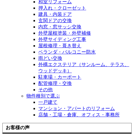
和室リフォーム
押入れ・クローゼット
建具・内装ドア
玄関ドアの交換
内窓・窓サッシ交換
外壁屋根塗装・外壁補修
外壁サイディング工事
屋根修理・葺き替え
ベランダ・バルコニー防水
雨どい交換
外構エクステリア（サンルーム、テラス、
ウッドデッキ）
駐車場・カーポート
配管修理・交換
その他
物件種別で選ぶ
一戸建て
マンション・アパートのリフォーム
店舗・工場・倉庫、オフィス・事務所
お客様の声