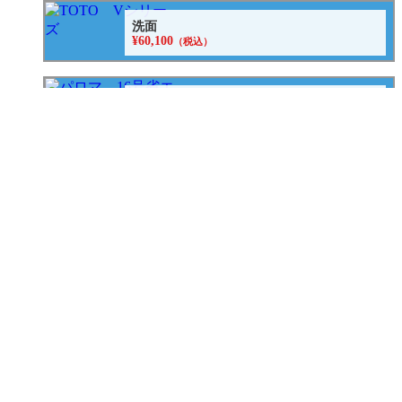
洗面
¥60,100
（税込）
給湯器
¥134,700
（税込）
エコキュート
¥282,700~
（税込）
水まわりパック
¥598,000
（税込）
キッチン水栓
¥62,920~
（税込）