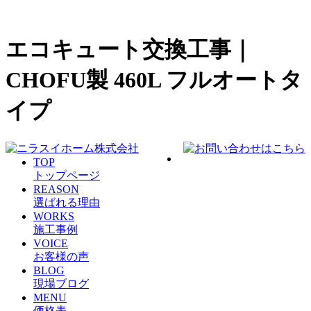
エコキュート交換工事｜
CHOFU製 460L フルオートタ
イプ
TOP
トップページ
REASON
選ばれる理由
WORKS
施工事例
VOICE
お客様の声
BLOG
現場ブログ
MENU
価格表