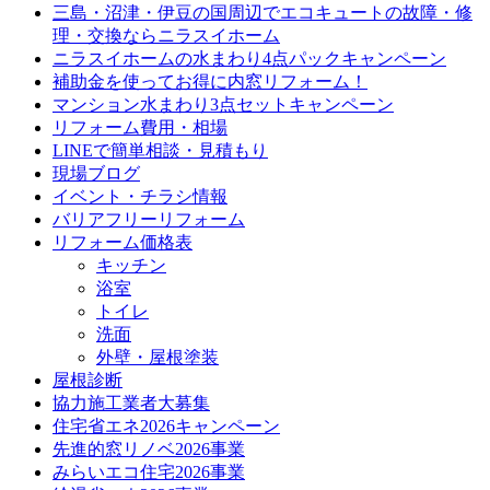
三島・沼津・伊豆の国周辺でエコキュートの故障・修
理・交換ならニラスイホーム
ニラスイホームの水まわり4点パックキャンペーン
補助金を使ってお得に内窓リフォーム！
マンション水まわり3点セットキャンペーン
リフォーム費用・相場
LINEで簡単相談・見積もり
現場ブログ
イベント・チラシ情報
バリアフリーリフォーム
リフォーム価格表
キッチン
浴室
トイレ
洗面
外壁・屋根塗装
屋根診断
協力施工業者大募集
住宅省エネ2026キャンペーン
先進的窓リノベ2026事業
みらいエコ住宅2026事業