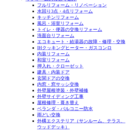
フルリフォーム・リノベーション
水回り3点・4点リフォーム
キッチンリフォーム
風呂・浴室リフォーム
トイレ・便器の交換リフォーム
洗面台リフォーム
エコキュート・給湯器の故障・修理・交換
IHクッキングヒーター・ガスコンロ
内装リフォーム
和室リフォーム
押入れ・クローゼット
建具・内装ドア
玄関ドアの交換
内窓・窓サッシ交換
外壁屋根塗装・外壁補修
外壁サイディング工事
屋根修理・葺き替え
ベランダ・バルコニー防水
雨どい交換
外構エクステリア（サンルーム、テラス、
ウッドデッキ）