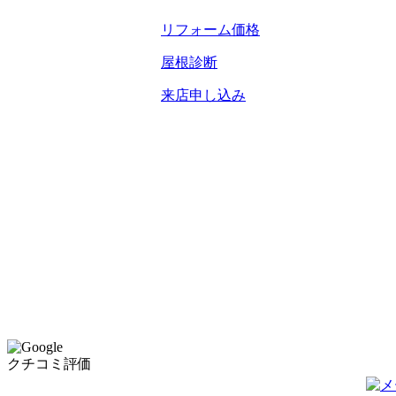
長年の不満を解消。キッチン
リフォーム価格
屋根診断
TOP
来店申し込み
トップページ
REASON
選ばれる理由
WORKS
施工事例
VOICE
お客様の声
BLOG
現場ブログ
MENU
価格表
CAMPAIGN
水まわりキャンペーン
クチコミ評価