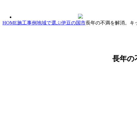
HOME
施工事例
地域で選ぶ
伊豆の国市
長年の不満を解消。キ
長年の