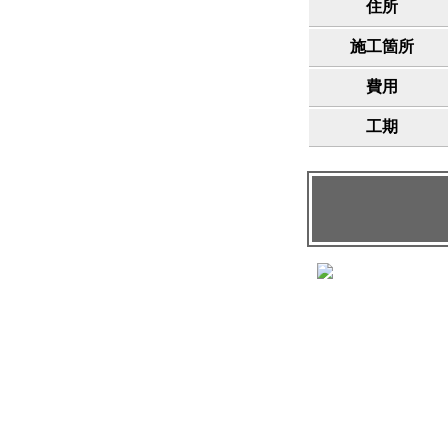
住所
施工箇所
費用
工期