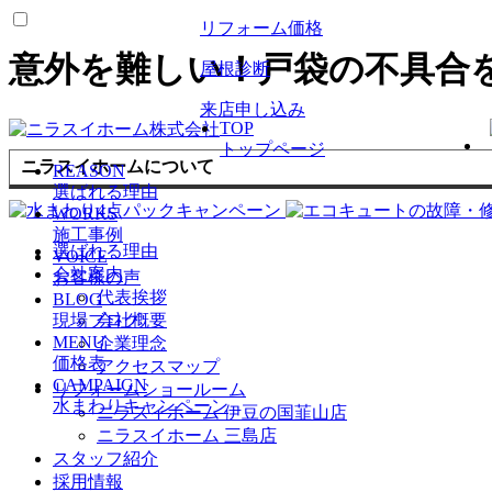
リフォーム価格
意外を難しい！戸袋の不具合
屋根診断
来店申し込み
TOP
トップページ
ニラスイホームについて
REASON
選ばれる理由
WORKS
施工事例
選ばれる理由
VOICE
会社案内
お客様の声
代表挨拶
BLOG
現場ブログ
会社概要
MENU
企業理念
価格表
アクセスマップ
CAMPAIGN
リフォームショールーム
水まわりキャンペーン
ニラスイホーム 伊豆の国韮山店
ニラスイホーム 三島店
スタッフ紹介
採用情報