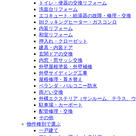
トイレ・便器の交換リフォーム
洗面台リフォーム
エコキュート・給湯器の故障・修理・交換
IHクッキングヒーター・ガスコンロ
内装リフォーム
和室リフォーム
押入れ・クローゼット
建具・内装ドア
玄関ドアの交換
内窓・窓サッシ交換
外壁屋根塗装・外壁補修
外壁サイディング工事
屋根修理・葺き替え
ベランダ・バルコニー防水
雨どい交換
外構エクステリア（サンルーム、テラス、ウ
駐車場・カーポート
配管修理・交換
その他
物件種別で選ぶ
一戸建て