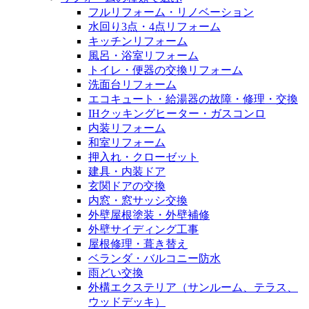
フルリフォーム・リノベーション
水回り3点・4点リフォーム
キッチンリフォーム
風呂・浴室リフォーム
トイレ・便器の交換リフォーム
洗面台リフォーム
エコキュート・給湯器の故障・修理・交換
IHクッキングヒーター・ガスコンロ
内装リフォーム
和室リフォーム
押入れ・クローゼット
建具・内装ドア
玄関ドアの交換
内窓・窓サッシ交換
外壁屋根塗装・外壁補修
外壁サイディング工事
屋根修理・葺き替え
ベランダ・バルコニー防水
雨どい交換
外構エクステリア（サンルーム、テラス、
ウッドデッキ）