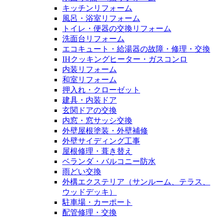
キッチンリフォーム
風呂・浴室リフォーム
トイレ・便器の交換リフォーム
洗面台リフォーム
エコキュート・給湯器の故障・修理・交換
IHクッキングヒーター・ガスコンロ
内装リフォーム
和室リフォーム
押入れ・クローゼット
建具・内装ドア
玄関ドアの交換
内窓・窓サッシ交換
外壁屋根塗装・外壁補修
外壁サイディング工事
屋根修理・葺き替え
ベランダ・バルコニー防水
雨どい交換
外構エクステリア（サンルーム、テラス、
ウッドデッキ）
駐車場・カーポート
配管修理・交換