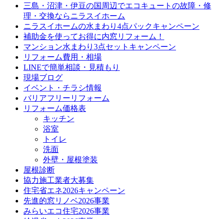
三島・沼津・伊豆の国周辺でエコキュートの故障・修
理・交換ならニラスイホーム
ニラスイホームの水まわり4点パックキャンペーン
補助金を使ってお得に内窓リフォーム！
マンション水まわり3点セットキャンペーン
リフォーム費用・相場
LINEで簡単相談・見積もり
現場ブログ
イベント・チラシ情報
バリアフリーリフォーム
リフォーム価格表
キッチン
浴室
トイレ
洗面
外壁・屋根塗装
屋根診断
協力施工業者大募集
住宅省エネ2026キャンペーン
先進的窓リノベ2026事業
みらいエコ住宅2026事業