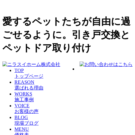
愛するペットたちが自由に過
ごせるように。引き戸交換と
ペットドア取り付け
TOP
トップページ
REASON
選ばれる理由
WORKS
施工事例
VOICE
お客様の声
BLOG
現場ブログ
MENU
価格表