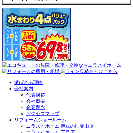
選ばれる理由
会社案内
代表挨拶
会社概要
企業理念
アクセスマップ
リフォームショールーム
ニラスイホーム 伊豆の国韮山店
ニラスイホーム 三島店