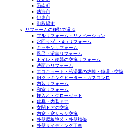
函南町
熱海市
伊東市
御殿場市
リフォームの種類で選ぶ
フルリフォーム・リノベーション
水回り3点・4点リフォーム
キッチンリフォーム
風呂・浴室リフォーム
トイレ・便器の交換リフォーム
洗面台リフォーム
エコキュート・給湯器の故障・修理・交換
IHクッキングヒーター・ガスコンロ
内装リフォーム
和室リフォーム
押入れ・クローゼット
建具・内装ドア
玄関ドアの交換
内窓・窓サッシ交換
外壁屋根塗装・外壁補修
外壁サイディング工事