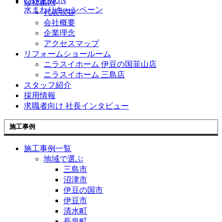
CAMPAIGN
会社案内
水まわりキャンペーン
代表挨拶
会社概要
企業理念
アクセスマップ
リフォームショールーム
ニラスイホーム 伊豆の国韮山店
ニラスイホーム 三島店
スタッフ紹介
採用情報
求職者向け 社長インタビュー
施工事例
施工事例一覧
地域で選ぶ
三島市
沼津市
伊豆の国市
伊豆市
清水町
長泉町