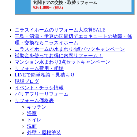
玄関ドアの交換・取替リフォーム
¥261,800~
（税込）
ニラスイホームのリフォーム大決算SALE
三島・沼津・伊豆の国周辺でエコキュートの故障・修
理・交換ならニラスイホーム
ニラスイホームの水まわり4点パックキャンペーン
補助金を使ってお得に内窓リフォーム！
マンション水まわり3点セットキャンペーン
リフォーム費用・相場
LINEで簡単相談・見積もり
現場ブログ
イベント・チラシ情報
バリアフリーリフォーム
リフォーム価格表
キッチン
浴室
トイレ
洗面
外壁・屋根塗装