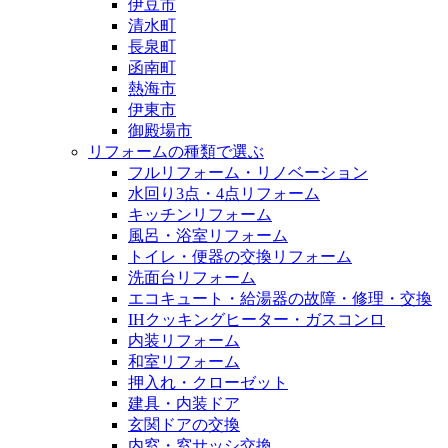
伊豆市
清水町
長泉町
函南町
熱海市
伊東市
御殿場市
リフォームの種類で選ぶ
フルリフォーム・リノベーション
水回り3点・4点リフォーム
キッチンリフォーム
風呂・浴室リフォーム
トイレ・便器の交換リフォーム
洗面台リフォーム
エコキュート・給湯器の故障・修理・交換
IHクッキングヒーター・ガスコンロ
内装リフォーム
和室リフォーム
押入れ・クローゼット
建具・内装ドア
玄関ドアの交換
内窓・窓サッシ交換