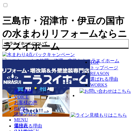
三島市・沼津市・伊豆の国市
の水まわりリフォームならニ
ニラスイホームについて
ラスイホーム
TOP
トップページ
REASON
選ばれる理由
WORKS
施工事例
VOICE
お客様の声
BLOG
現場ブログ
MENU
価格表
選ばれる理由