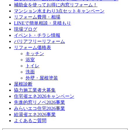
補助金を使ってお得に内窓リフォーム！
マンション水まわり3点セットキャンペーン
リフォーム費用・相場
LINEで簡単相談・見積もり
現場ブログ
イベント・チラシ情報
バリアフリーリフォーム
リフォーム価格表
キッチン
浴室
トイレ
洗面
外壁・屋根塗装
屋根診断
協力施工業者大募集
住宅省エネ2026キャンペーン
先進的窓リノベ2026事業
みらいエコ住宅2026事業
給湯省エネ2026事業
よくあるご質問