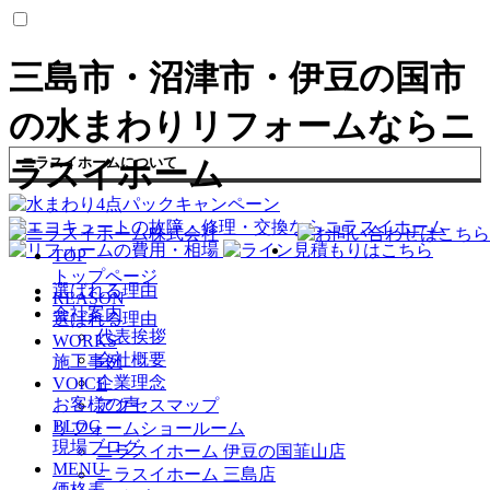
三島市・沼津市・伊豆の国市
の水まわりリフォームならニ
ニラスイホームについて
ラスイホーム
TOP
トップページ
選ばれる理由
REASON
会社案内
選ばれる理由
代表挨拶
WORKS
会社概要
施工事例
企業理念
VOICE
お客様の声
アクセスマップ
BLOG
リフォームショールーム
現場ブログ
ニラスイホーム 伊豆の国韮山店
MENU
ニラスイホーム 三島店
価格表