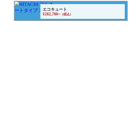
エコキュート
¥282,700~
（税込）
水まわりパック
¥598,000
（税込）
キッチン水栓
¥62,920~
（税込）
浴室用水栓
¥23,000
（税別）
コンロ
¥20,240
（税込）