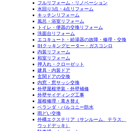
フルリフォーム・リノベーション
水回り3点・4点リフォーム
キッチンリフォーム
風呂・浴室リフォーム
トイレ・便器の交換リフォーム
洗面台リフォーム
エコキュート・給湯器の故障・修理・交換
IHクッキングヒーター・ガスコンロ
内装リフォーム
和室リフォーム
押入れ・クローゼット
建具・内装ドア
玄関ドアの交換
内窓・窓サッシ交換
外壁屋根塗装・外壁補修
外壁サイディング工事
屋根修理・葺き替え
ベランダ・バルコニー防水
雨どい交換
外構エクステリア（サンルーム、テラス、
ウッドデッキ）