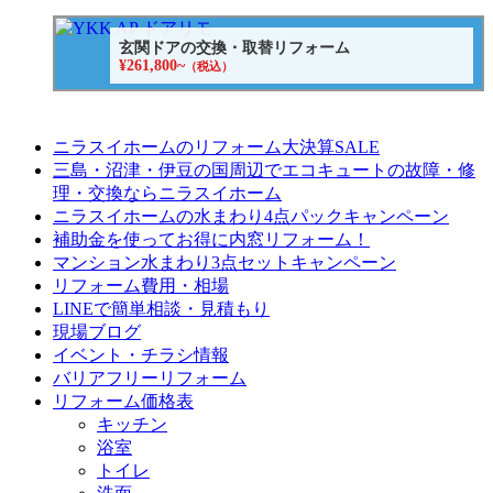
玄関ドアの交換・取替リフォーム
¥261,800~
（税込）
ニラスイホームのリフォーム大決算SALE
三島・沼津・伊豆の国周辺でエコキュートの故障・修
理・交換ならニラスイホーム
ニラスイホームの水まわり4点パックキャンペーン
補助金を使ってお得に内窓リフォーム！
マンション水まわり3点セットキャンペーン
リフォーム費用・相場
LINEで簡単相談・見積もり
現場ブログ
イベント・チラシ情報
バリアフリーリフォーム
リフォーム価格表
キッチン
浴室
トイレ