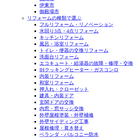
伊東市
御殿場市
リフォームの種類で選ぶ
フルリフォーム・リノベーション
水回り3点・4点リフォーム
キッチンリフォーム
風呂・浴室リフォーム
トイレ・便器の交換リフォーム
洗面台リフォーム
エコキュート・給湯器の故障・修理・交換
IHクッキングヒーター・ガスコンロ
内装リフォーム
和室リフォーム
押入れ・クローゼット
建具・内装ドア
玄関ドアの交換
内窓・窓サッシ交換
外壁屋根塗装・外壁補修
外壁サイディング工事
屋根修理・葺き替え
ベランダ・バルコニー防水