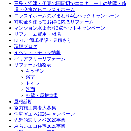
三島・沼津・伊豆の国周辺でエコキュートの故障・修
理・交換ならニラスイホーム
ニラスイホームの水まわり4点パックキャンペーン
補助金を使ってお得に内窓リフォーム！
マンション水まわり3点セットキャンペーン
リフォーム費用・相場
LINEで簡単相談・見積もり
現場ブログ
イベント・チラシ情報
バリアフリーリフォーム
リフォーム価格表
キッチン
浴室
トイレ
洗面
外壁・屋根塗装
屋根診断
協力施工業者大募集
住宅省エネ2026キャンペーン
先進的窓リノベ2026事業
みらいエコ住宅2026事業