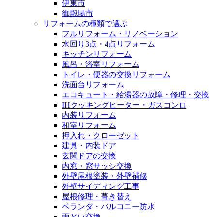
伊東市
御殿場市
リフォームの種類で選ぶ
フルリフォーム・リノベーション
水回り3点・4点リフォーム
キッチンリフォーム
風呂・浴室リフォーム
トイレ・便器の交換リフォーム
洗面台リフォーム
エコキュート・給湯器の故障・修理・交換
IHクッキングヒーター・ガスコンロ
内装リフォーム
和室リフォーム
押入れ・クローゼット
建具・内装ドア
玄関ドアの交換
内窓・窓サッシ交換
外壁屋根塗装・外壁補修
外壁サイディング工事
屋根修理・葺き替え
ベランダ・バルコニー防水
雨どい交換