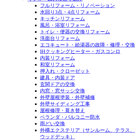
フルリフォーム・リノベーション
水回り3点・4点リフォーム
キッチンリフォーム
風呂・浴室リフォーム
トイレ・便器の交換リフォーム
洗面台リフォーム
エコキュート・給湯器の故障・修理・交換
IHクッキングヒーター・ガスコンロ
内装リフォーム
和室リフォーム
押入れ・クローゼット
建具・内装ドア
玄関ドアの交換
内窓・窓サッシ交換
外壁屋根塗装・外壁補修
外壁サイディング工事
屋根修理・葺き替え
ベランダ・バルコニー防水
雨どい交換
外構エクステリア（サンルーム、テラス、
ウッドデッキ）