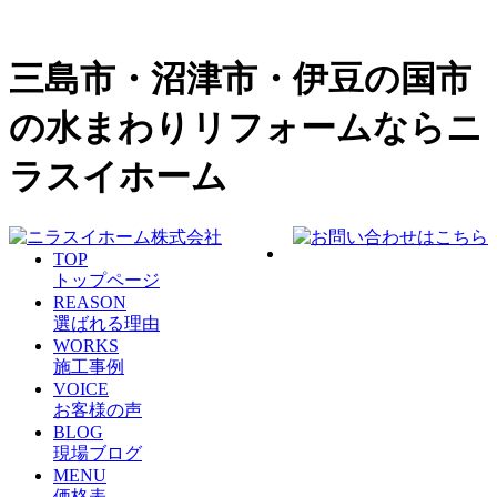
三島市・沼津市・伊豆の国市
の水まわりリフォームならニ
ラスイホーム
TOP
トップページ
REASON
選ばれる理由
WORKS
施工事例
VOICE
お客様の声
BLOG
現場ブログ
MENU
価格表