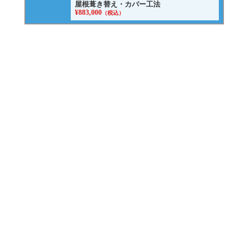
屋根葺き替え・カバー工法
¥883,000
（税込）
窓
¥26,080~
（税込）
玄関ドアの交換・取替リフォーム
¥261,800~
（税込）
ニラスイホームのリフォーム大決算SALE
三島・沼津・伊豆の国周辺でエコキュートの故障・修
理・交換ならニラスイホーム
ニラスイホームの水まわり4点パックキャンペーン
補助金を使ってお得に内窓リフォーム！
マンション水まわり3点セットキャンペーン
リフォーム費用・相場
LINEで簡単相談・見積もり
現場ブログ