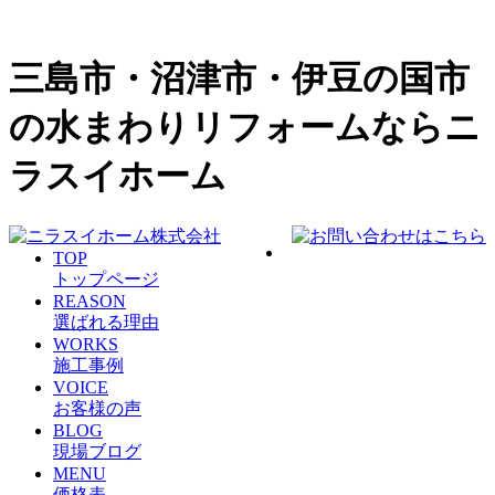
三島市・沼津市・伊豆の国市
の水まわりリフォームならニ
ラスイホーム
TOP
トップページ
REASON
選ばれる理由
WORKS
施工事例
VOICE
お客様の声
BLOG
現場ブログ
MENU
価格表