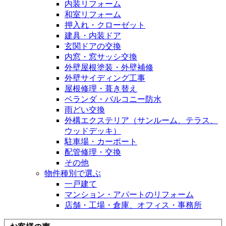
内装リフォーム
和室リフォーム
押入れ・クローゼット
建具・内装ドア
玄関ドアの交換
内窓・窓サッシ交換
外壁屋根塗装・外壁補修
外壁サイディング工事
屋根修理・葺き替え
ベランダ・バルコニー防水
雨どい交換
外構エクステリア（サンルーム、テラス、
ウッドデッキ）
駐車場・カーポート
配管修理・交換
その他
物件種別で選ぶ
一戸建て
マンション・アパートのリフォーム
店舗・工場・倉庫、オフィス・事務所