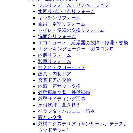
フルリフォーム・リノベーション
水回り3点・4点リフォーム
キッチンリフォーム
風呂・浴室リフォーム
トイレ・便器の交換リフォーム
洗面台リフォーム
エコキュート・給湯器の故障・修理・交換
IHクッキングヒーター・ガスコンロ
内装リフォーム
和室リフォーム
押入れ・クローゼット
建具・内装ドア
玄関ドアの交換
内窓・窓サッシ交換
外壁屋根塗装・外壁補修
外壁サイディング工事
屋根修理・葺き替え
ベランダ・バルコニー防水
雨どい交換
外構エクステリア（サンルーム、テラス、
ウッドデッキ）