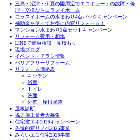
三島・沼津・伊豆の国周辺でエコキュートの故障・修
理・交換ならニラスイホーム
ニラスイホームの水まわり4点パックキャンペーン
補助金を使ってお得に内窓リフォーム！
マンション水まわり3点セットキャンペーン
リフォーム費用・相場
LINEで簡単相談・見積もり
現場ブログ
イベント・チラシ情報
バリアフリーリフォーム
リフォーム価格表
キッチン
浴室
トイレ
洗面
外壁・屋根塗装
屋根診断
協力施工業者大募集
住宅省エネ2026キャンペーン
先進的窓リノベ2026事業
みらいエコ住宅2026事業