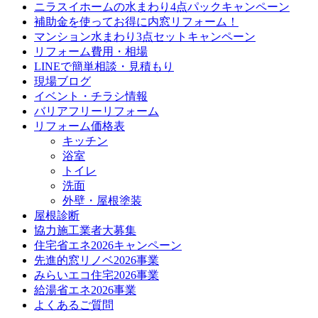
ニラスイホームの水まわり4点パックキャンペーン
補助金を使ってお得に内窓リフォーム！
マンション水まわり3点セットキャンペーン
リフォーム費用・相場
LINEで簡単相談・見積もり
現場ブログ
イベント・チラシ情報
バリアフリーリフォーム
リフォーム価格表
キッチン
浴室
トイレ
洗面
外壁・屋根塗装
屋根診断
協力施工業者大募集
住宅省エネ2026キャンペーン
先進的窓リノベ2026事業
みらいエコ住宅2026事業
給湯省エネ2026事業
よくあるご質問