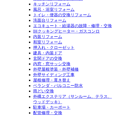
キッチンリフォーム
風呂・浴室リフォーム
トイレ・便器の交換リフォーム
洗面台リフォーム
エコキュート・給湯器の故障・修理・交換
IHクッキングヒーター・ガスコンロ
内装リフォーム
和室リフォーム
押入れ・クローゼット
建具・内装ドア
玄関ドアの交換
内窓・窓サッシ交換
外壁屋根塗装・外壁補修
外壁サイディング工事
屋根修理・葺き替え
ベランダ・バルコニー防水
雨どい交換
外構エクステリア（サンルーム、テラス、
ウッドデッキ）
駐車場・カーポート
配管修理・交換