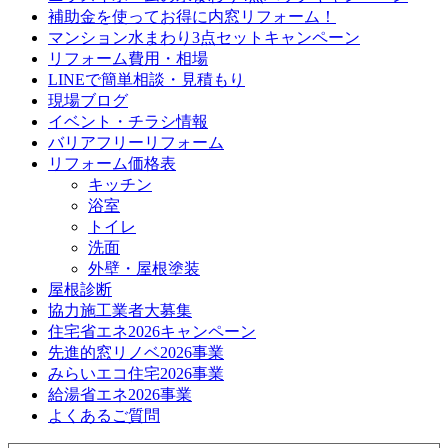
補助金を使ってお得に内窓リフォーム！
マンション水まわり3点セットキャンペーン
リフォーム費用・相場
LINEで簡単相談・見積もり
現場ブログ
イベント・チラシ情報
バリアフリーリフォーム
リフォーム価格表
キッチン
浴室
トイレ
洗面
外壁・屋根塗装
屋根診断
協力施工業者大募集
住宅省エネ2026キャンペーン
先進的窓リノベ2026事業
みらいエコ住宅2026事業
給湯省エネ2026事業
よくあるご質問