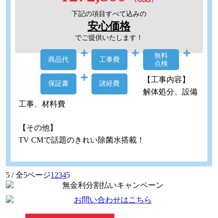
下記の項目すべて込みの
安心価格
でご提供いたします！
無料
商品代
工事費
点検
【工事内容】
保証書
諸経費
解体処分、設備
工事、材料費
【その他】
TV CMで話題のきれい除菌水搭載！
5 / 全5ページ
1
2
3
4
5