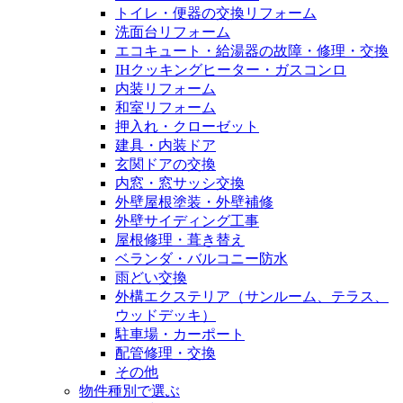
トイレ・便器の交換リフォーム
洗面台リフォーム
エコキュート・給湯器の故障・修理・交換
IHクッキングヒーター・ガスコンロ
内装リフォーム
和室リフォーム
押入れ・クローゼット
建具・内装ドア
玄関ドアの交換
内窓・窓サッシ交換
外壁屋根塗装・外壁補修
外壁サイディング工事
屋根修理・葺き替え
ベランダ・バルコニー防水
雨どい交換
外構エクステリア（サンルーム、テラス、
ウッドデッキ）
駐車場・カーポート
配管修理・交換
その他
物件種別で選ぶ