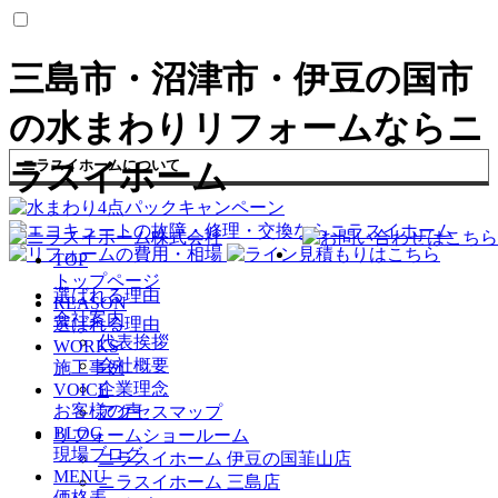
三島市・沼津市・伊豆の国市
の水まわりリフォームならニ
ニラスイホームについて
ラスイホーム
TOP
トップページ
選ばれる理由
REASON
会社案内
選ばれる理由
代表挨拶
WORKS
会社概要
施工事例
企業理念
VOICE
お客様の声
アクセスマップ
BLOG
リフォームショールーム
現場ブログ
ニラスイホーム 伊豆の国韮山店
MENU
ニラスイホーム 三島店
価格表