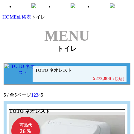
HOME
価格表
トイレ
MENU
トイレ
TOTO ネオレスト
¥272,800
（税込）
5 / 全5ページ
1
2
3
4
5
TOTO ネオレスト
商品代
26％