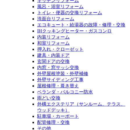
キッチンリフォーム
風呂・浴室リフォーム
トイレ・便器の交換リフォーム
洗面台リフォーム
エコキュート・給湯器の故障・修理・交換
IHクッキングヒーター・ガスコンロ
内装リフォーム
和室リフォーム
押入れ・クローゼット
建具・内装ドア
玄関ドアの交換
内窓・窓サッシ交換
外壁屋根塗装・外壁補修
外壁サイディング工事
屋根修理・葺き替え
ベランダ・バルコニー防水
雨どい交換
外構エクステリア（サンルーム、テラス、
ウッドデッキ）
駐車場・カーポート
配管修理・交換
その他