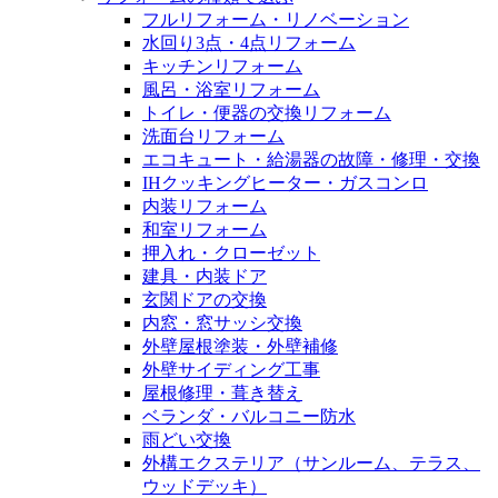
フルリフォーム・リノベーション
水回り3点・4点リフォーム
キッチンリフォーム
風呂・浴室リフォーム
トイレ・便器の交換リフォーム
洗面台リフォーム
エコキュート・給湯器の故障・修理・交換
IHクッキングヒーター・ガスコンロ
内装リフォーム
和室リフォーム
押入れ・クローゼット
建具・内装ドア
玄関ドアの交換
内窓・窓サッシ交換
外壁屋根塗装・外壁補修
外壁サイディング工事
屋根修理・葺き替え
ベランダ・バルコニー防水
雨どい交換
外構エクステリア（サンルーム、テラス、
ウッドデッキ）