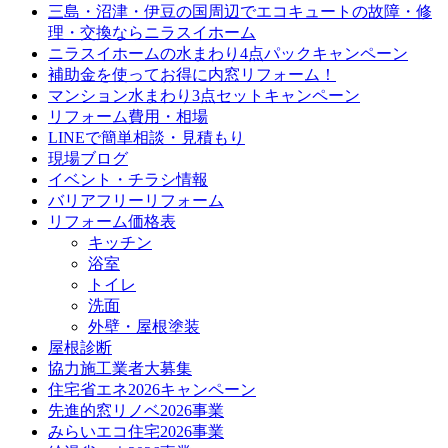
三島・沼津・伊豆の国周辺でエコキュートの故障・修
理・交換ならニラスイホーム
ニラスイホームの水まわり4点パックキャンペーン
補助金を使ってお得に内窓リフォーム！
マンション水まわり3点セットキャンペーン
リフォーム費用・相場
LINEで簡単相談・見積もり
現場ブログ
イベント・チラシ情報
バリアフリーリフォーム
リフォーム価格表
キッチン
浴室
トイレ
洗面
外壁・屋根塗装
屋根診断
協力施工業者大募集
住宅省エネ2026キャンペーン
先進的窓リノベ2026事業
みらいエコ住宅2026事業