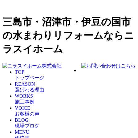
三島市・沼津市・伊豆の国市
の水まわりリフォームならニ
ラスイホーム
TOP
トップページ
REASON
選ばれる理由
WORKS
施工事例
VOICE
お客様の声
BLOG
現場ブログ
MENU
価格表