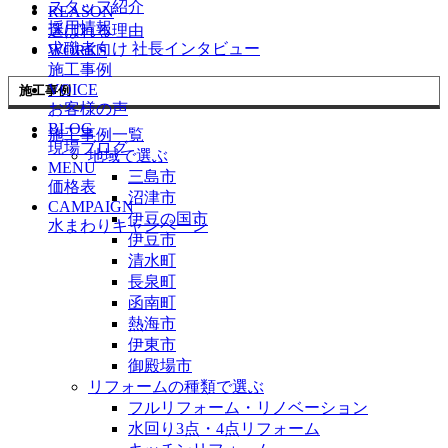
スタッフ紹介
REASON
採用情報
選ばれる理由
求職者向け 社長インタビュー
WORKS
施工事例
VOICE
施工事例
お客様の声
BLOG
施工事例一覧
現場ブログ
地域で選ぶ
MENU
三島市
価格表
沼津市
CAMPAIGN
伊豆の国市
水まわりキャンペーン
伊豆市
清水町
長泉町
函南町
熱海市
伊東市
御殿場市
リフォームの種類で選ぶ
フルリフォーム・リノベーション
水回り3点・4点リフォーム