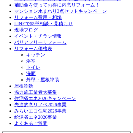
補助金を使ってお得に内窓リフォーム！
マンション水まわり3点セットキャンペーン
リフォーム費用・相場
LINEで簡単相談・見積もり
現場ブログ
イベント・チラシ情報
バリアフリーリフォーム
リフォーム価格表
キッチン
浴室
トイレ
洗面
外壁・屋根塗装
屋根診断
協力施工業者大募集
住宅省エネ2026キャンペーン
先進的窓リノベ2026事業
みらいエコ住宅2026事業
給湯省エネ2026事業
よくあるご質問