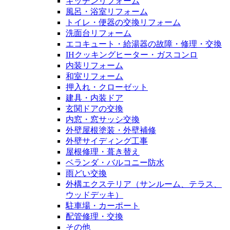
キッチンリフォーム
風呂・浴室リフォーム
トイレ・便器の交換リフォーム
洗面台リフォーム
エコキュート・給湯器の故障・修理・交換
IHクッキングヒーター・ガスコンロ
内装リフォーム
和室リフォーム
押入れ・クローゼット
建具・内装ドア
玄関ドアの交換
内窓・窓サッシ交換
外壁屋根塗装・外壁補修
外壁サイディング工事
屋根修理・葺き替え
ベランダ・バルコニー防水
雨どい交換
外構エクステリア（サンルーム、テラス、
ウッドデッキ）
駐車場・カーポート
配管修理・交換
その他