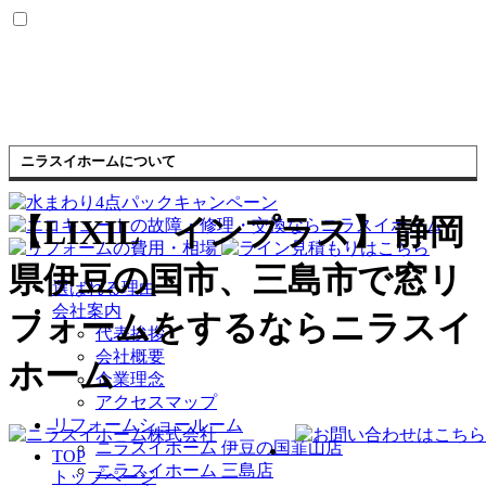
ニラスイホームについて
【LIXIL インプラス】 静岡
県伊豆の国市、三島市で窓リ
選ばれる理由
会社案内
フォームをするならニラスイ
代表挨拶
会社概要
ホーム
企業理念
アクセスマップ
リフォームショールーム
ニラスイホーム 伊豆の国韮山店
TOP
ニラスイホーム 三島店
トップページ