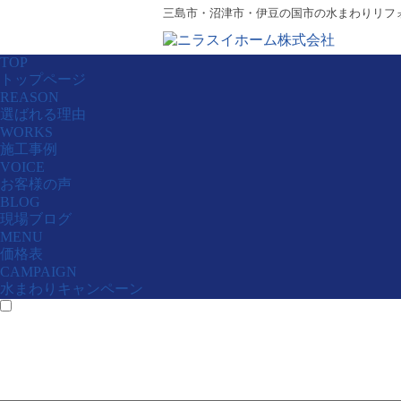
三島市・沼津市・伊豆の国市の水まわりリフ
TOP
トップページ
REASON
選ばれる理由
WORKS
施工事例
VOICE
お客様の声
BLOG
現場ブログ
MENU
価格表
CAMPAIGN
水まわりキャンペーン