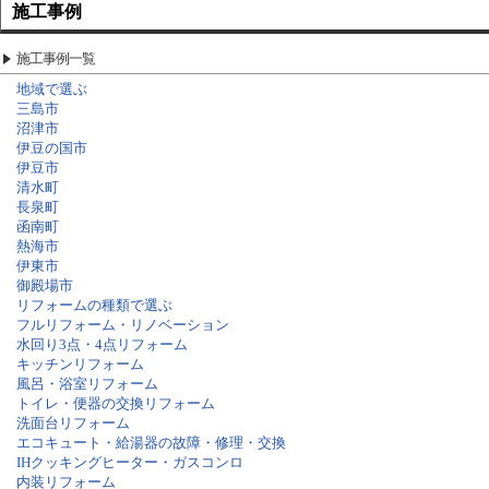
施工事例
施工事例一覧
地域で選ぶ
三島市
沼津市
伊豆の国市
伊豆市
清水町
長泉町
函南町
熱海市
伊東市
御殿場市
リフォームの種類で選ぶ
フルリフォーム・リノベーション
水回り3点・4点リフォーム
キッチンリフォーム
風呂・浴室リフォーム
トイレ・便器の交換リフォーム
洗面台リフォーム
エコキュート・給湯器の故障・修理・交換
IHクッキングヒーター・ガスコンロ
内装リフォーム